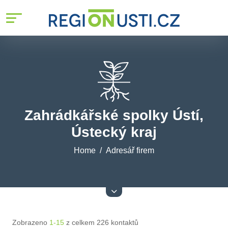
Zahrádkářské spolky Ústí,
Ústecký kraj
Home
Adresář firem
Zobrazeno
1-15
z celkem 226 kontaktů