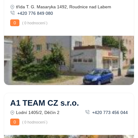
třída T. G. Masaryka 1492, Roudnice nad Labem
+420 776 849 080
0
( 0 hodnocení )
A1 TEAM CZ s.r.o.
Lodní 1405/2, Děčín 2
+420 773 456 044
0
( 0 hodnocení )