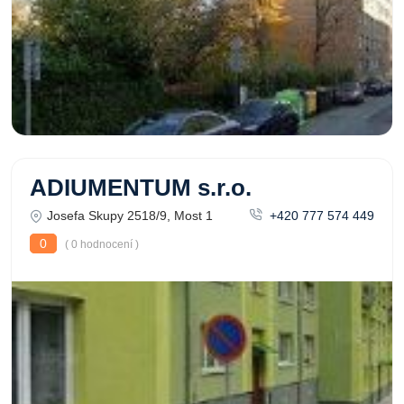
ADIUMENTUM s.r.o.
Josefa Skupy 2518/9, Most 1
+420 777 574 449
0
( 0 hodnocení )