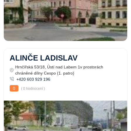
ALINČE LADISLAV
Hrnčířská 53/18, Ústí nad Labem 1v prostorách
chráněné dílny Cespo (1. patro)
+420 603 929 196
0
( 0 hodnocení )