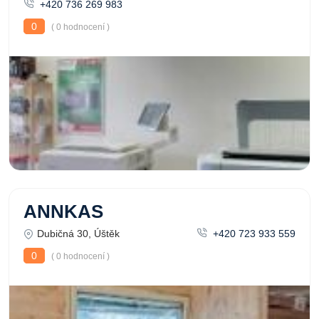
+420 736 269 983
0
( 0 hodnocení )
ANNKAS
Dubičná 30, Úštěk
+420 723 933 559
0
( 0 hodnocení )