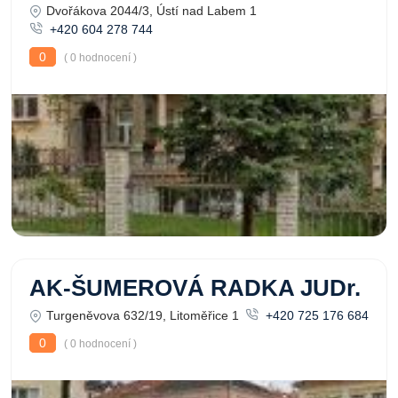
Dvořákova 2044/3, Ústí nad Labem 1
+420 604 278 744
0
( 0 hodnocení )
AK-ŠUMEROVÁ RADKA JUDr.
Turgeněvova 632/19, Litoměřice 1
+420 725 176 684
0
( 0 hodnocení )