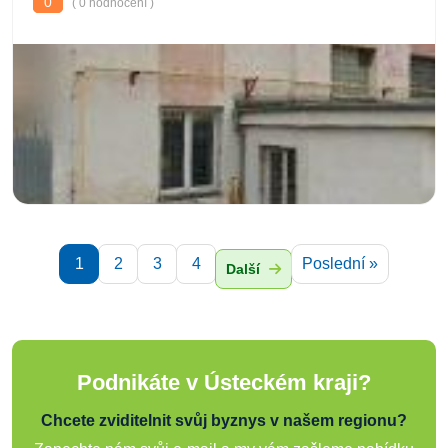
0
( 0 hodnocení )
1
2
3
4
Poslední »
Další
Podnikáte v Ústeckém kraji?
Chcete zviditelnit svůj byznys v našem regionu?