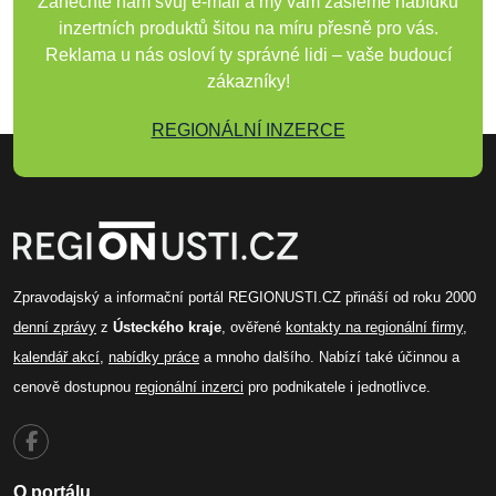
Zanechte nám svůj e-mail a my vám zašleme nabídku
inzertních produktů šitou na míru přesně pro vás.
Reklama u nás osloví ty správné lidi – vaše budoucí
zákazníky!
REGIONÁLNÍ INZERCE
Zpravodajský a informační portál REGIONUSTI.CZ přináší od roku 2000
denní zprávy
z
Ústeckého kraje
, ověřené
kontakty na regionální firmy
,
kalendář akcí
,
nabídky práce
a mnoho dalšího. Nabízí také účinnou a
cenově dostupnou
regionální inzerci
pro podnikatele i jednotlivce.
O portálu