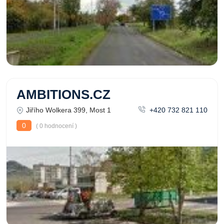
AMBITIONS.CZ
Jiřího Wolkera 399, Most 1
+420 732 821 110
0
( 0 hodnocení )