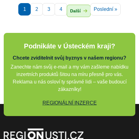
1
2
3
4
Poslední »
Další
Podnikáte v Ústeckém kraji?
Chcete zviditelnit svůj byznys v našem regionu?
Zanechte nám svůj e-mail a my vám zašleme nabídku
inzertních produktů šitou na míru přesně pro vás.
Reklama u nás osloví ty správné lidi – vaše budoucí
zákazníky!
REGIONÁLNÍ INZERCE