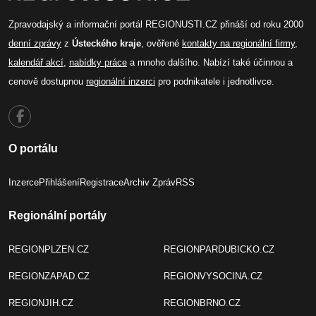
Zpravodajský a informační portál REGIONUSTI.CZ přináší od roku 2000
denní zprávy
z
Ústeckého kraje
, ověřené
kontakty na regionální firmy
,
kalendář akcí
,
nabídky práce
a mnoho dalšího. Nabízí také účinnou a
cenově dostupnou
regionální inzerci
pro podnikatele i jednotlivce.
O portálu
Inzerce
Přihlášení
Registrace
Archiv Zpráv
RSS
Regionální portály
REGIONPLZEN.CZ
REGIONPARDUBICKO.CZ
REGIONZAPAD.CZ
REGIONVYSOCINA.CZ
REGIONJIH.CZ
REGIONBRNO.CZ