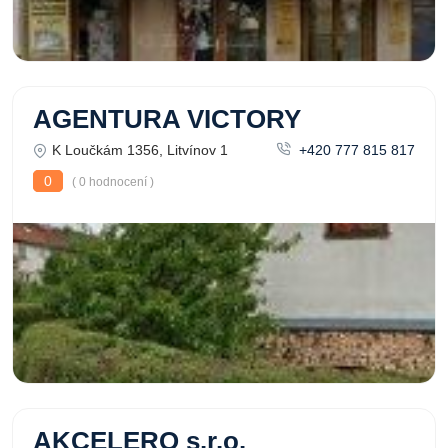
AGENTURA VICTORY
K Loučkám 1356, Litvínov 1
+420 777 815 817
0
( 0 hodnocení )
AKCELERO s.r.o.