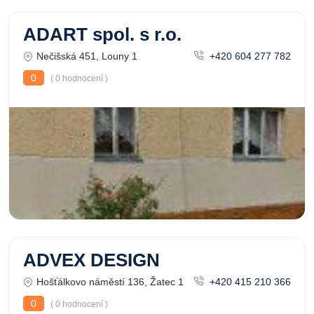
ADART spol. s r.o.
Nečišská 451, Louny 1
+420 604 277 782
0
( 0 hodnocení )
ADVEX DESIGN
Hošťálkovo náměstí 136, Žatec 1
+420 415 210 366
0
( 0 hodnocení )