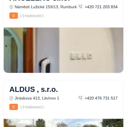
Náměstí Lužické 159/13, Rumburk
+420 721 203 834
0
( 0 hodnocení )
ALDUS , s.r.o.
Jiráskova 413, Litvínov 1
+420 476 731 517
0
( 0 hodnocení )