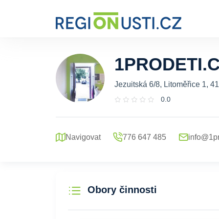
1PRODETI.
Jezuitská 6/8, Litoměřice 1, 4
0.0
Navigovat
776 647 485
info@1pr
Obory činnosti