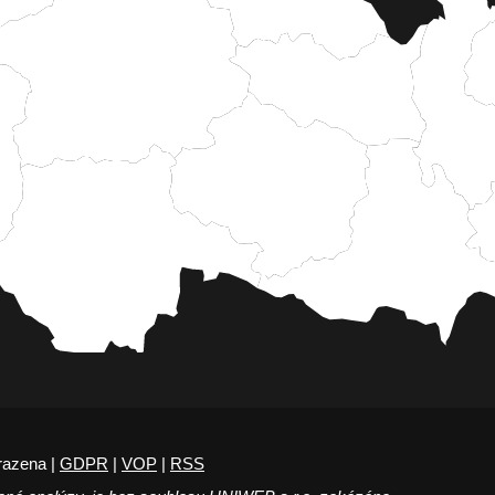
razena |
GDPR
|
VOP
|
RSS