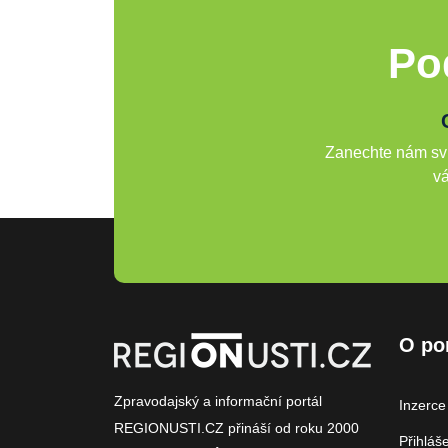
Po
Zanechte nám svů
vá
O po
Zpravodajský a informační portál
Inzerce
REGIONUSTI.CZ přináší od roku 2000
Přihláš