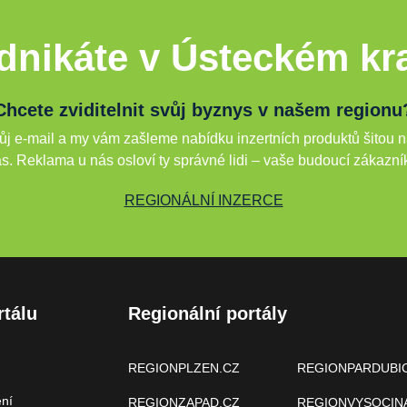
dnikáte v Ústeckém kra
Chcete zviditelnit svůj byznys v našem regionu
j e-mail a my vám zašleme nabídku inzertních produktů šitou n
s. Reklama u nás osloví ty správné lidi – vaše budoucí zákazní
REGIONÁLNÍ INZERCE
rtálu
Regionální portály
REGIONPLZEN.CZ
REGIONPARDUBI
ení
REGIONZAPAD.CZ
REGIONVYSOCIN