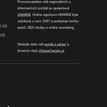
Provozovatelem sítě regionálních a
informačních portálů je společnost
UNIWEB
. Online agentura UNIWEB byla
založená v roce 1997 a poskytuje tvorbu
C.CZ
webů, SEO služby a online marketing.
.CZ
Sledujte také náš
portál o zdraví
a
životním stylu
ZdraveTrendy.cz
.