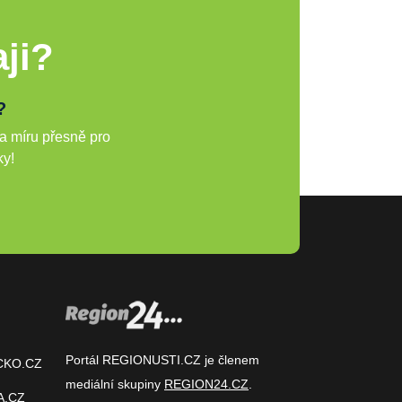
ji?
?
a míru přesně pro
ky!
Portál REGIONUSTI.CZ je členem
CKO.CZ
mediální skupiny
REGION24.CZ
.
A.CZ