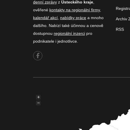
denní zprávy
z
Ústeckého kraje
,
Registr
ověřené
kontakty na regionální firmy
,
kalendář akcí
,
nabídky práce
a mnoho
Archiv 
dalšího. Nabízí také účinnou a cenově
RSS
dostupnou
regionální inzerci
pro
podnikatele i jednotlivce.
+
−