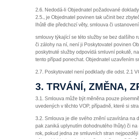
2.6. Nedodá-li Objednatel požadované doklady 
2.5., je Objednatel povinen tak učinit bez zb
lhůtě dle předchozí věty, smlouva či ustanovení
smlouvy týkající se této služby se bez dalšího 
či zálohy na ní, není ji Poskytovatel povinen O
poskytnuté služby odpovídá smluvní pokutě, na
tento případ ponechat. Objednatel uzavřením 
2.7. Poskytovatel není podklady dle odst. 2.1 V
3. TRVÁNÍ, ZMĚNA, 
3.1. Smlouva může být měněna pouze písemně,
uvedených v těchto VOP, případně, které si stra
3.2. Smlouva je dle svého znění uzavírána na
pak zaniká uplynutím dohodnutého lhůty) či na 
rok, pokud jedna ze smluvních stran nejpozději