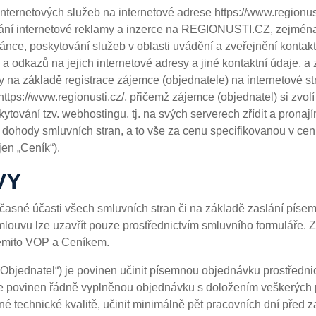
internetových služeb na internetové adrese https://www.regionu
ování internetové reklamy a inzerce na REGIONUSTI.CZ, zejména 
ránce, poskytování služeb v oblasti uvádění a zveřejnění kontak
 a odkazů na jejich internetové adresy a jiné kontaktní údaje, a
ny na základě registrace zájemce (objednatele) na internetové
ttps://www.regionusti.cz/, přičemž zájemce (objednatel) si zvolí 
kytování tzv. webhostingu, tj. na svých serverech zřídit a pronaj
le dohody smluvních stran, a to vše za cenu specifikovanou v ce
jen „Ceník“).
VY
časné účasti všech smluvních stran či na základě zaslání pís
ouvu lze uzavřít pouze prostřednictvím smluvního formuláře. 
těmito VOP a Ceníkem.
 „Objednatel“) je povinen učinit písemnou objednávku prostředn
 povinen řádně vyplněnou objednávku s doložením veškerých p
 technické kvalitě, učinit minimálně pět pracovních dní před z