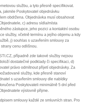
rnetovou službu, a tyto přesně specifikovat.
, jakmile Poskytovatel objednávku
atelem obdržena. Objednávka musí obsahovat
Objednatele, c) adresu sídla/místa
vněného zástupce, jeho pozici a kontaktní osobu
kace služby, včetně termínu a jejího objemu a kdy
lužbě, j) souhlas s uzavřením smlouvy za
 strany cenu odlišnou.
STI.CZ, případně zde takové služby nejsou
oloží dostatečné podklady či specifikaci, d)
tel právo odmítnout přijetí objednávky. Za
 požadované služby, kde přesně stanoví
ednatel s uzavřením smlouvy dle nabídky
doručena Poskytovateli minimálně 5 dní před
Objednatele výslovně přijme.
podpisem smlouvy každé ze smluvních stran. Pro