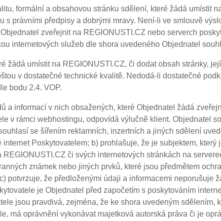
itu, formální a obsahovou stránku sdělení, které žádá umístit n
du s právními předpisy a dobrými mravy. Není-li ve smlouvě výsl
ce Objednatel zveřejnit na REGIONUSTI.CZ nebo serverch poskyto
ávkou internetových služeb dle shora uvedeného Objednatel souh
eré žádá umístit na REGIONUSTI.CZ, či dodat obsah stránky, jej
oštou v dostatečné technické kvalitě. Nedodá-li dostatečné pod
le bodu 2.4. VOP.
adů a informací v nich obsažených, které Objednatel žádá zveř
ele v rámci webhostingu, odpovídá výlučně klient. Objednatel
 souhlasí se šířením reklamních, inzertních a jiných sdělení u
 internet Poskytovatelem; b) prohlašuje, že je subjektem, kter
na REGIONUSTI.CZ či svých internetových stránkách na servere
hranných známek nebo jiných prvků, které jsou předmětem ochr
 potvrzuje, že předloženými údaji a informacemi neporušuje ž
kytovatele je Objednatel před započetím s poskytováním inter
atele jsou pravdivá, zejména, že ke shora uvedeným sdělením, 
ele, má oprávnění vykonávat majetková autorská práva či je o