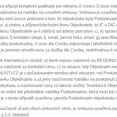
 připojit kompletní podklady pro reklamu či inzerci či jinou inte
važována za nabídku na uzavření smlouvy. Smlouva je uzavřena
ávky není pouze potvrzení o tom, že objednávka byla Poskytov
u: a) jméno a příjmení/obchodní firmu Objednatele, b) IČ a DIČ 
dresu Objednatele je-li odlišná od adresy pod písm. c), e) oprá
ce, f) kontaktní údaje, tj. email, pevná linka, email, g) specifi
lužby poskytována, i) cenu dle Ceníku odpovídající předmětné s
e povinen uhradit cenu za služby dle Ceníku, nedohodnou-li si
k internetových služeb: a) které nejsou nabízené na REGIONU
u nabízené za konkrétní cenu, c) za situace, kdy Objednatel ned
USTI.CZ je v požadovaném termínu plně obsazen; má Poskytova
davku Objednatele a za jeho součinnosti nabídku na poskytnutí
oskytnuta, a navrhované ceny za takové služby. Souhlasí-li Obj
 ve znění dle předmětné nabídky Poskytovatele, která musí být 
 je v tomto případě uzavřena, jakmile Poskytovatel objednávku 
a současné účasti všech smluvních stran, je smlouva uzavřena 
á a 2.3. obdobně.