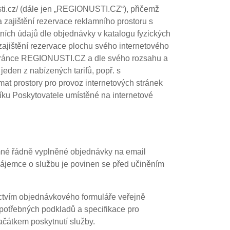
sti.cz/ (dále jen „REGIONUSTI.CZ“), přičemž
zajištění rezervace reklamního prostoru s
tních údajů dle objednávky v katalogu fyzických
 zajištění rezervace plochu svého internetového
 stránce REGIONUSTI.CZ a dle svého rozsahu a
jeden z nabízených tarifů, popř. s
ímat prostory pro provoz internetových stránek
níku Poskytovatele umístěné na internetové
emné řádně vyplněné objednávky na email
Zájemce o službu je povinen se před učiněním
ictvím objednávkového formuláře veřejně
otřebných podkladů a specifikace pro
ačátkem poskytnutí služby.