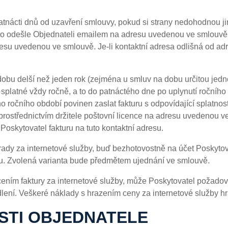
patnácti dnů od uzavření smlouvy, pokud si strany nedohodnou j
 tuto odešle Objednateli emailem na adresu uvedenou ve smlouvě.
resu uvedenou ve smlouvě. Je-li kontaktní adresa odlišná od adre
 dobu delší než jeden rok (zejména u smluv na dobu určitou je
ou splatné vždy ročně, a to do patnáctého dne po uplynutí roční
ho ročního období povinen zaslat fakturu s odpovídající splatn
prostřednictvím držitele poštovní licence na adresu uvedenou ve
e Poskytovatel fakturu na tuto kontaktní adresu.
hrady za internetové služby, buď bezhotovostně na účet Poskytova
ou. Zvolená varianta bude předmětem ujednání ve smlouvě.
acením faktury za internetové služby, může Poskytovatel požadov
lení. Veškeré náklady s hrazením ceny za internetové služby hr
OSTI OBJEDNATELE