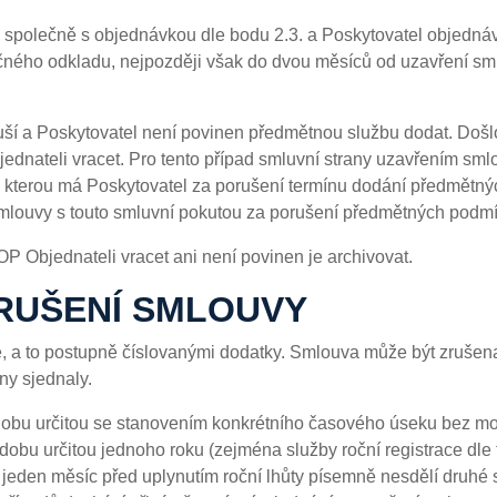
společně s objednávkou dle bodu 2.3. a Poskytovatel objednáv
ytečného odkladu, nejpozději však do dvou měsíců od uzavření 
ruší a Poskytovatel není povinen předmětnou službu dodat. Došlo
bjednateli vracet. Pro tento případ smluvní strany uzavřením sml
 kterou má Poskytovatel za porušení termínu dodání předmětnýc
smlouvy s touto smluvní pokutou za porušení předmětných podmí
OP Objednateli vracet ani není povinen je archivovat.
ZRUŠENÍ SMLOUVY
 a to postupně číslovanými dodatky. Smlouva může být zruše
ny sjednaly.
 dobu určitou se stanovením konkrétního časového úseku bez m
dobu určitou jednoho roku (zejména služby roční registrace dle
 jeden měsíc před uplynutím roční lhůty písemně nesdělí druhé