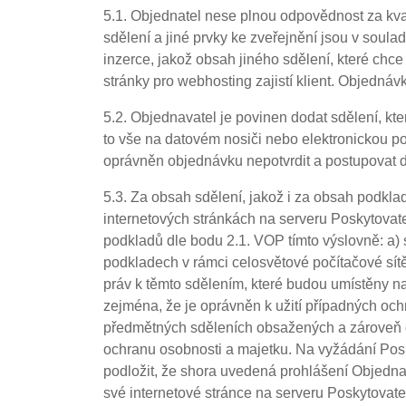
5.1. Objednatel nese plnou odpovědnost za kval
sdělení a jiné prvky ke zveřejnění jsou v soula
inzerce, jakož obsah jiného sdělení, které ch
stránky pro webhosting zajistí klient. Objedn
5.2. Objednavatel je povinen dodat sdělení, kt
to vše na datovém nosiči nebo elektronickou p
oprávněn objednávku nepotvrdit a postupovat d
5.3. Za obsah sdělení, jakož i za obsah podkl
internetových stránkách na serveru Poskytovat
podkladů dle bodu 2.1. VOP tímto výslovně: a)
podkladech v rámci celosvětové počítačové sítě
práv k těmto sdělením, které budou umístěny 
zejména, že je oprávněn k užití případných oc
předmětných sděleních obsažených a zároveň c)
ochranu osobnosti a majetku. Na vyžádání Pos
podložit, že shora uvedená prohlášení Objedn
své internetové stránce na serveru Poskytovat