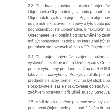
2.3. Objednatel je povinen k písemné objednávce
Objednávka Objednatele je v tomto případě po
Objednatele výslovně přijme. Přijetím objedn
údaje nutné k uzavření smlouvy a tyto údaje jso
podnikání/bydliště Objednatele, d) fakturační a
Objednatele, je-li odlišná od oprávněného zástup
má být poskytnuta, h) doba, po kterou má být s
podmínek stanovených těmito VOP. Objednatel j
2.4. Obsahuje-li objednávka zájemce požadave
výslovně specifikované, b) které nejsou v Ceník
prostor vyhrazený pro danou službu na REGION
takové situace vyhotoví Poskytovatel dle poža
předmětné služby, termín, kdy má být služba p
Poskytovatele, zašle Poskytovateli objednávku
začátkem poskytnutí příslušné služby. Smlouva
2.5. Má-li dojít k uzavření písemné smlouvy z
povinnosti Objednatele platí bod 2.2.věta druh