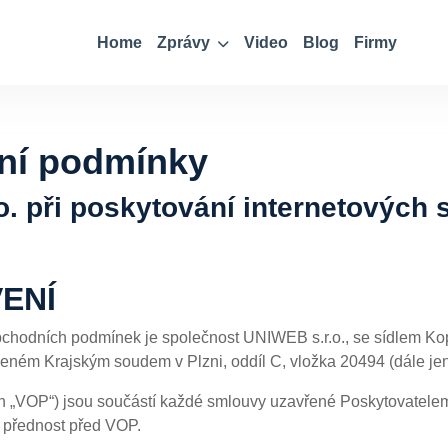
Home
Zprávy
Video
Blog
Firmy
ní podmínky
. při poskytování internetových 
ENÍ
bchodních podmínek je společnost UNIWEB s.r.o., se sídlem Ko
eném Krajským soudem v Plzni, oddíl C, vložka 20494 (dále jen
n „VOP“) jsou součástí každé smlouvy uzavřené Poskytovatelem
í přednost před VOP.