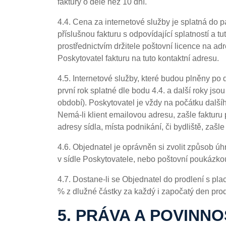
faktury o déle než 10 dní.
4.4. Cena za internetové služby je splatná do 
příslušnou fakturu s odpovídající splatností a
prostřednictvím držitele poštovní licence na ad
Poskytovatel fakturu na tuto kontaktní adresu.
4.5. Internetové služby, které budou plněny po
první rok splatné dle bodu 4.4. a další roky js
období). Poskytovatel je vždy na počátku další
Nemá-li klient emailovou adresu, zašle fakturu 
adresy sídla, místa podnikání, či bydliště, zašl
4.6. Objednatel je oprávněn si zvolit způsob ú
v sídle Poskytovatele, nebo poštovní poukázk
4.7. Dostane-li se Objednatel do prodlení s pl
% z dlužné částky za každý i započatý den prod
5. PRÁVA A POVINN