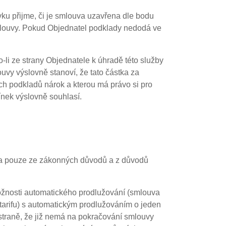
ku přijme, či je smlouva uzavřena dle bodu
smlouvy. Pokud Objednatel podklady nedodá ve
-li ze strany Objednatele k úhradě této služby
ouvy výslovně stanoví, že tato částka za
h podkladů nárok a kterou má právo si pro
nek výslovně souhlasí.
na pouze ze zákonných důvodů a z důvodů
ožnosti automatického prodlužování (smlouva
 tarifu) s automatickým prodlužováním o jeden
 straně, že již nemá na pokračování smlouvy