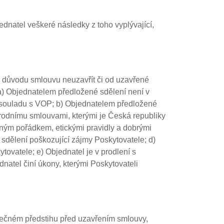
dnatel veškeré následky z toho vyplývající,
oto důvodu smlouvu neuzavřít či od uzavřené
 a) Objednatelem předložené sdělení není v
v souladu s VOP; b) Objednatelem předložené
rodnímu smlouvami, kterými je Česká republiky
jným pořádkem, etickými pravidly a dobrými
sdělení poškozující zájmy Poskytovatele; d)
vatele; e) Objednatel je v prodlení s
natel činí úkony, kterými Poskytovateli
tatečném předstihu před uzavřením smlouvy,