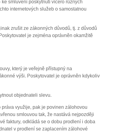
 ke smluvení poskytnutí vícero různých
těchto internetových služeb o samostatnou
jinak zrušit ze zákonných důvodů, tj. z důvodů
Poskytovatel je zejména oprávněn okamžitě
uvy, který je veřejně přístupný na
konné výši. Poskytovatel je oprávněn kdykoliv
nout objednateli slevu.
 práva využije, pak je povinen zálohovou
zavřenou smlouvou tak, že nastává nejpozději
é faktury, odkládá se o dobu prodlení i doba
ednatel v prodlení se zaplacením zálohové