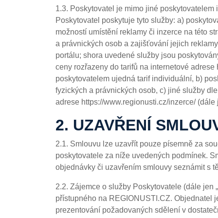
1.3. Poskytovatel je mimo jiné poskytovatelem 
Poskytovatel poskytuje tyto služby: a) poskyt
možností umístění reklamy či inzerce na této st
a právnických osob a zajišťování jejich reklamy
portálu; shora uvedené služby jsou poskytová
ceny rozřazeny do tarifů na internetové adrese h
poskytovatelem ujedná tarif individuální, b) pos
fyzických a právnických osob, c) jiné služby d
adrese https://www.regionusti.cz/inzerce/ (dále 
2. UZAVŘENÍ SMLOU
2.1. Smlouvu lze uzavřít pouze písemně za sou
poskytovatele za níže uvedených podmínek. Sml
objednávky či uzavřením smlouvy seznámit s 
2.2. Zájemce o služby Poskytovatele (dále jen
přístupného na REGIONUSTI.CZ. Objednatel je
prezentování požadovaných sdělení v dostatečné