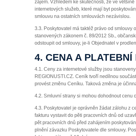
zájem. Vzhledem ke skutečnosti, že ve většině 
internetových služeb, které mají byt poskytová
smlouvu na ostatních smlouvách nezávislou.
3.3. Poskytovatel má taktéž právo od smlouvy o
stanovených zákonem č. 89/2012 Sb., občanské
odstoupit od smlouvy, je-li Objednatel v prodle
4. CENA A PLATEBN
4.1. Ceny za internetové služby jsou stanoveny
REGIONUSTI.CZ. Ceník tvoří nedílnou součást t
provést změnu Ceníku. Taková změna je účinn
4.2. Smluvní strany si mohou dohodnout cenu 
4.3. Poskytovatel je oprávněn žádat zálohu z 
fakturu vystavit do pěti pracovních dnů od uza
pět pracovních dnů před zahájením poskytování 
plnění závazku Poskytovatele dle smlouvy. Posk