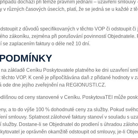
případů dochází při témže právním jednání – uzavření smlouvy -
ny v různých časových úsecích, platí, že se jedná se u každé z 
dstoupit z důvodů specifikovaných v těchto VOP či odstoupit či 
ho zákoníku, zejména při porušování povinností Objednatele. 
ní se zaplacením faktury o déle než 10 dní.
Í PODMÍNKY
 na základě Ceníku Poskytovatele platného ke dni uzavření smlo
ěchto VOP. K ceně je připočítávána daň z přidané hodnoty v zá
á ode dne jejího zveřejnění na REGIONUSTI.CZ.
odlišnou od ceny stanovené v Ceníku. PoskytovaTEl může poskyt
ceny, a to do výše 100 % dohodnuté ceny za služby. Pokud svého
vření smlouvy. Splatnost zálohové faktury stanoví v souladu s u
služby. Dostane-li se Objednatel do prodlení s úhradou zálohov
ytovatel je oprávněn okamžitě odstoupit od smlouvy, je-li Obj