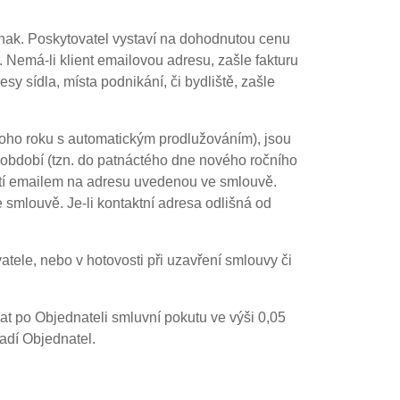
inak. Poskytovatel vystaví na dohodnutou cenu
 Nemá-li klient emailovou adresu, zašle fakturu
sy sídla, místa podnikání, či bydliště, zašle
dnoho roku s automatickým prodlužováním), jsou
ho období (tzn. do patnáctého dne nového ročního
ostí emailem na adresu uvedenou ve smlouvě.
 smlouvě. Je-li kontaktní adresa odlišná od
tele, nebo v hotovosti při uzavření smlouvy či
at po Objednateli smluvní pokutu ve výši 0,05
adí Objednatel.