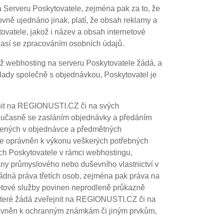
a Serveru Poskytovatele, zejména pak za to, že
ovně ujednáno jinak, platí, že obsah reklamy a
vatele, jakož i název a obsah internetové
lasí se zpracováním osobních údajů.
íž webhosting na serveru Poskytovatele žádá, a
klady společně s objednávkou, Poskytovatel je
ejnit na REGIONUSTI.CZ či na svých
 současně se zasláním objednávky a předáním
vedených v objednávce a předmětných
ý je oprávněn k výkonu veškerých potřebných
ch Poskytovatele v rámci webhostingu,
any průmyslového nebo duševního vlastnictví v
ádná práva třetích osob, zejména pak práva na
netové služby povinen neprodleně průkazně
které žádá zveřejnit na REGIONUSTI.CZ či na
právněn k ochranným známkám či jiným prvkům,