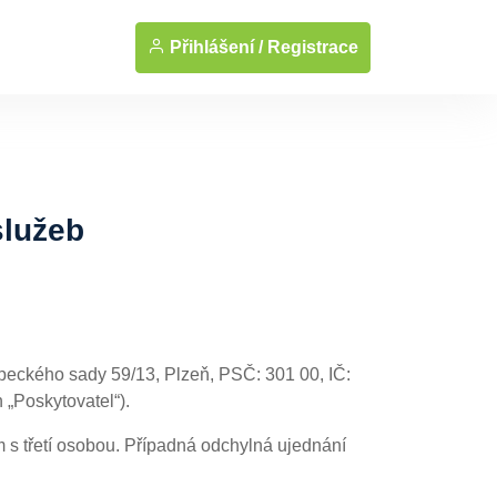
Přihlášení /
Registrace
služeb
peckého sady 59/13, Plzeň, PSČ: 301 00, IČ:
 „Poskytovatel“).
 s třetí osobou. Případná odchylná ujednání