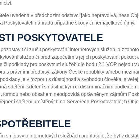
ictví.
natele uvedená v předchozím odstavci jako nepravdivá, nese Obje
a Poskytovateli náhradu případné škody či nemajetkové újmy.
OSTI POSKYTOVATELE
 pozastavit či zrušit poskytování internetových služeb, a z toh
skytování služeb či před započetím s jejich poskytování, pokud:
e či podklady pro poskytnutí služeb dle bodu 2.1 VOP nejsou 
oru s právními předpisy, zákony České republiky a/nebo meziná
podklady je v rozporu s důstojností a svobodou člověka, s veře
á sdělení, sdělení s násilnickým či diskriminačním podtextem, 
ou, formou nebo obsahem neodpovídá oprávněným zájmům Poskyto
jnění sdělení umístěných na Serverech Poskytovatele; f) Objed
SPOTŘEBITELE
ením smlouvy o internetových službách prohlašuje, že byl v dos