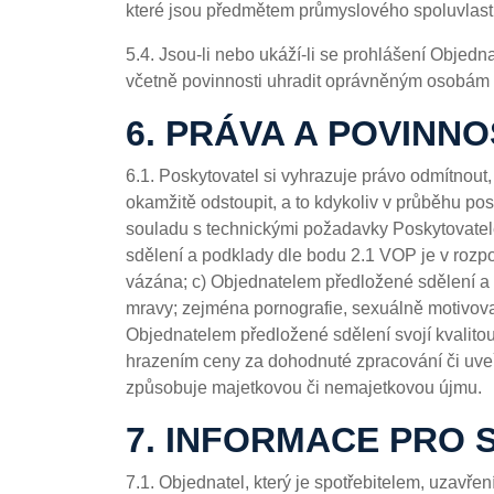
které jsou předmětem průmyslového spoluvlastn
5.4. Jsou-li nebo ukáží-li se prohlášení Objed
včetně povinnosti uhradit oprávněným osobám 
6. PRÁVA A POVINN
6.1. Poskytovatel si vyhrazuje právo odmítnout,
okamžitě odstoupit, a to kdykoliv v průběhu po
souladu s technickými požadavky Poskytovatel
sdělení a podklady dle bodu 2.1 VOP je v rozp
vázána; c) Objednatelem předložené sdělení a 
mravy; zejména pornografie, sexuálně motivovan
Objednatelem předložené sdělení svojí kvalit
hrazením ceny za dohodnuté zpracování či uveře
způsobuje majetkovou či nemajetkovou újmu.
7. INFORMACE PRO 
7.1. Objednatel, který je spotřebitelem, uzavř