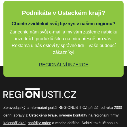
Podnikáte v Ústeckém kraji?
Chcete zviditelnit svůj byznys v našem regionu?
Zanechte nám svůj e-mail a my vám zašleme nabídku
inzertních produktů šitou na míru přesně pro vás.
Reklama u nás osloví ty správné lidi – vaše budoucí
zákazníky!
REGIONÁLNÍ INZERCE
Zpravodajský a informační portál REGIONUSTI.CZ přináší od roku 2000
denní zprávy
z
Ústeckého kraje
, ověřené
kontakty na regionální firmy
,
kalendář akcí
,
nabídky práce
a mnoho dalšího. Nabízí také účinnou a