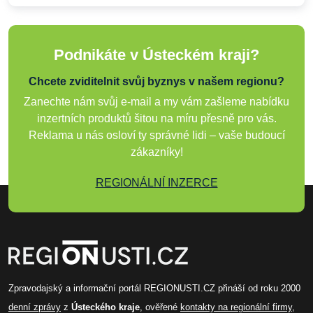
Podnikáte v Ústeckém kraji?
Chcete zviditelnit svůj byznys v našem regionu?
Zanechte nám svůj e-mail a my vám zašleme nabídku
inzertních produktů šitou na míru přesně pro vás.
Reklama u nás osloví ty správné lidi – vaše budoucí
zákazníky!
REGIONÁLNÍ INZERCE
Zpravodajský a informační portál REGIONUSTI.CZ přináší od roku 2000
denní zprávy
z
Ústeckého kraje
, ověřené
kontakty na regionální firmy
,