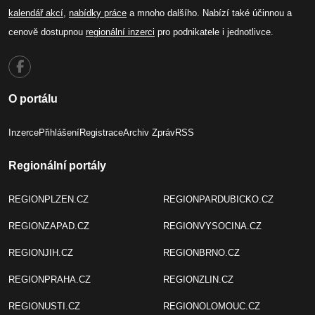
kalendář akcí
,
nabídky práce
a mnoho dalšího. Nabízí také účinnou a
cenově dostupnou
regionální inzerci
pro podnikatele i jednotlivce.
O portálu
Inzerce
Přihlášení
Registrace
Archiv Zpráv
RSS
Regionální portály
REGIONPLZEN.CZ
REGIONPARDUBICKO.CZ
REGIONZAPAD.CZ
REGIONVYSOCINA.CZ
REGIONJIH.CZ
REGIONBRNO.CZ
REGIONPRAHA.CZ
REGIONZLIN.CZ
REGIONUSTI.CZ
REGIONOLOMOUC.CZ