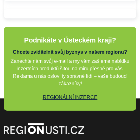
Podnikáte v Ústeckém kraji?
Chcete zviditelnit svůj byznys v našem regionu?
Zanechte nám svůj e-mail a my vám zašleme nabídku
inzertních produktů šitou na míru přesně pro vás.
Reklama u nás osloví ty správné lidi – vaše budoucí
zákazníky!
REGIONÁLNÍ INZERCE