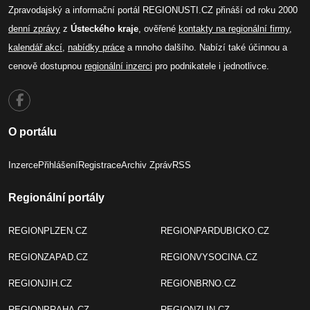
Zpravodajský a informační portál REGIONUSTI.CZ přináší od roku 2000
denní zprávy
z
Ústeckého kraje
, ověřené
kontakty na regionální firmy
,
kalendář akcí
,
nabídky práce
a mnoho dalšího. Nabízí také účinnou a
cenově dostupnou
regionální inzerci
pro podnikatele i jednotlivce.
O portálu
Inzerce
Přihlášení
Registrace
Archiv Zpráv
RSS
Regionální portály
REGIONPLZEN.CZ
REGIONPARDUBICKO.CZ
REGIONZAPAD.CZ
REGIONVYSOCINA.CZ
REGIONJIH.CZ
REGIONBRNO.CZ
REGIONPRAHA.CZ
REGIONZLIN.CZ