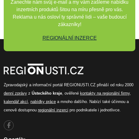
Zanechte nám svůj e-mail a my vám zašleme nabídku
inzertních produktů šitou na míru přesně pro vás.
Reklama u nás osloví ty správné lidi – vaše budoucí
zákazníky!
REGIONÁLNÍ INZERCE
Zpravodajský a informační portál REGIONUSTI.CZ přináší od roku 2000
denní zprávy
z
Ústeckého kraje
, ověřené
kontakty na regionální firmy
,
kalendář akcí
,
nabídky práce
a mnoho dalšího. Nabízí také účinnou a
cenově dostupnou
regionální inzerci
pro podnikatele i jednotlivce.