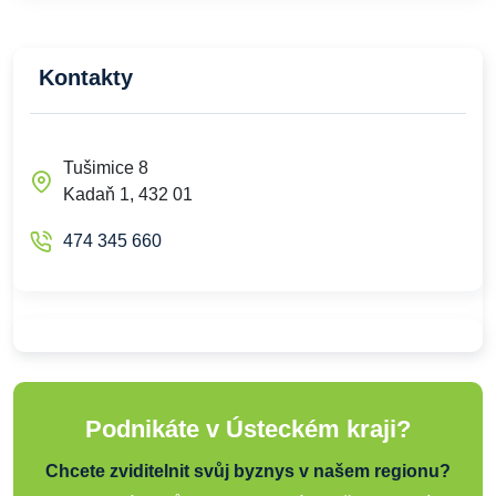
Kontakty
Tušimice 8
Kadaň 1, 432 01
474 345 660
Podnikáte v Ústeckém kraji?
Chcete zviditelnit svůj byznys v našem regionu?