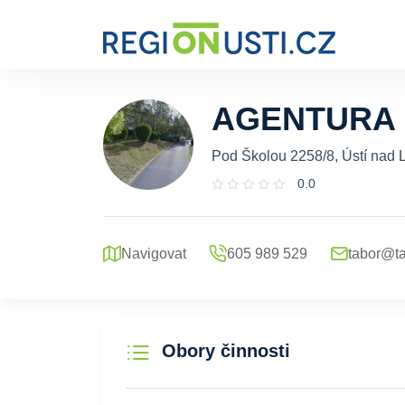
AGENTURA
Pod Školou 2258/8, Ústí nad 
0.0
Navigovat
605 989 529
tabor@ta
Obory činnosti