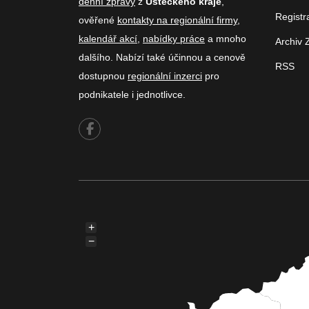
denní zprávy
z
Ústeckého kraje
,
Registr
ověřené
kontakty na regionální firmy
,
kalendář akcí
,
nabídky práce
a mnoho
Archiv 
dalšího. Nabízí také účinnou a cenově
RSS
dostupnou
regionální inzerci
pro
podnikatele i jednotlivce.
+
−