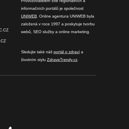
Provozovatelem sítě regionálních a
informačních portálů je společnost
UNIWEB
. Online agentura UNIWEB byla
založená v roce 1997 a poskytuje tvorbu
C.CZ
webů, SEO služby a online marketing.
.CZ
Sledujte také náš
portál o zdraví
a
životním stylu
ZdraveTrendy.cz
.