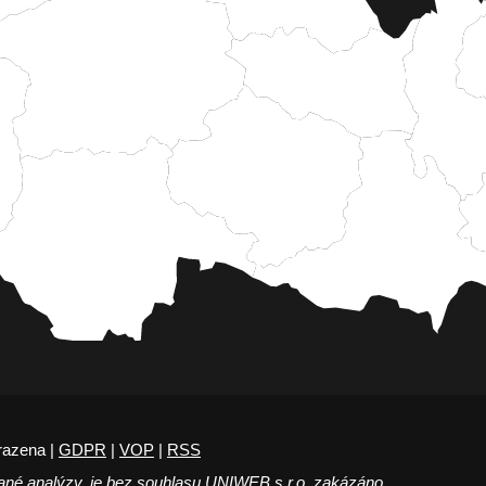
razena |
GDPR
|
VOP
|
RSS
ané analýzy, je bez souhlasu UNIWEB s.r.o. zakázáno.