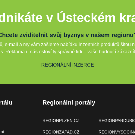
dnikáte v Ústeckém kra
Chcete zviditelnit svůj byznys v našem regionu
j e-mail a my vám zašleme nabídku inzertních produktů šitou n
s. Reklama u nás osloví ty správné lidi – vaše budoucí zákazní
REGIONÁLNÍ INZERCE
rtálu
Regionální portály
REGIONPLZEN.CZ
REGIONPARDUBI
ení
REGIONZAPAD.CZ
REGIONVYSOCIN