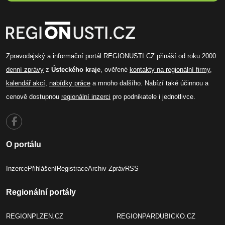
Zpravodajský a informační portál REGIONUSTI.CZ přináší od roku 2000
denní zprávy
z
Ústeckého kraje
, ověřené
kontakty na regionální firmy
,
kalendář akcí
,
nabídky práce
a mnoho dalšího. Nabízí také účinnou a
cenově dostupnou
regionální inzerci
pro podnikatele i jednotlivce.
O portálu
Inzerce
Přihlášení
Registrace
Archiv Zpráv
RSS
Regionální portály
REGIONPLZEN.CZ
REGIONPARDUBICKO.CZ