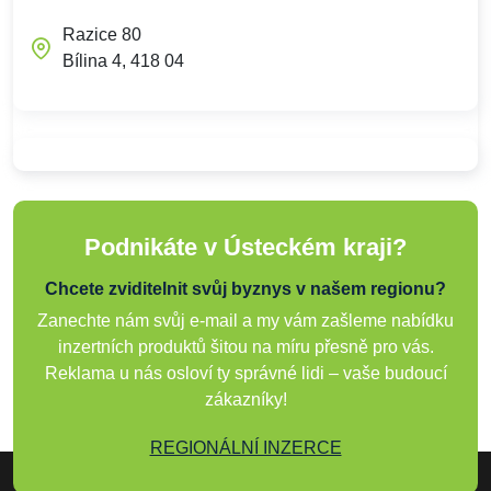
Razice 80
Bílina 4, 418 04
Podnikáte v Ústeckém kraji?
Chcete zviditelnit svůj byznys v našem regionu?
Zanechte nám svůj e-mail a my vám zašleme nabídku
inzertních produktů šitou na míru přesně pro vás.
Reklama u nás osloví ty správné lidi – vaše budoucí
zákazníky!
REGIONÁLNÍ INZERCE