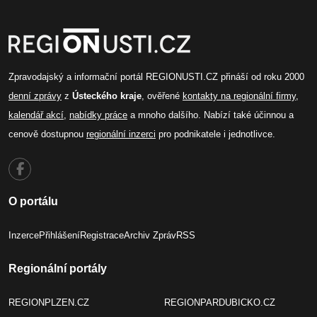
Zpravodajský a informační portál REGIONUSTI.CZ přináší od roku 2000
denní zprávy
z
Ústeckého kraje
, ověřené
kontakty na regionální firmy
,
kalendář akcí
,
nabídky práce
a mnoho dalšího. Nabízí také účinnou a
cenově dostupnou
regionální inzerci
pro podnikatele i jednotlivce.
O portálu
Inzerce
Přihlášení
Registrace
Archiv Zpráv
RSS
Regionální portály
REGIONPLZEN.CZ
REGIONPARDUBICKO.CZ