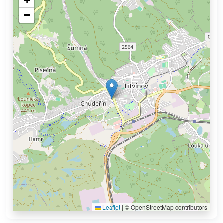
+
−
Leaflet
|
© OpenStreetMap contributors