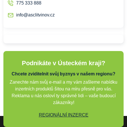
775 333 888
info@asclitvinov.cz
Podnikáte v Ústeckém kraji?
Chcete zviditelnit svůj byznys v našem regionu?
Zanechte nám svůj e-mail a my vám zašleme nabídku
inzertních produktů šitou na míru přesně pro vás.
Reklama u nás osloví ty správné lidi – vaše budoucí
zákazníky!
REGIONÁLNÍ INZERCE