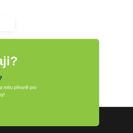
ji?
?
a míru přesně pro
ky!