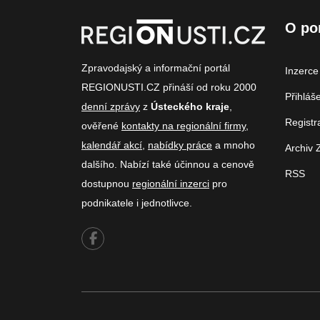
O po
Zpravodajský a informační portál
Inzerce
REGIONUSTI.CZ přináší od roku 2000
Přihláš
denní zprávy
z
Ústeckého kraje
,
Registr
ověřené
kontakty na regionální firmy
,
kalendář akcí
,
nabídky práce
a mnoho
Archiv 
dalšího. Nabízí také účinnou a cenově
RSS
dostupnou
regionální inzerci
pro
podnikatele i jednotlivce.