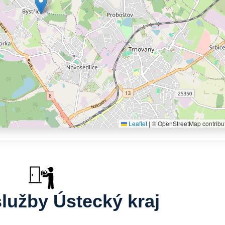
Leaflet
|
© OpenStreetMap contribu
služby Ústecký kraj