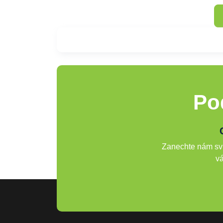
Po
Zanechte nám svů
vá