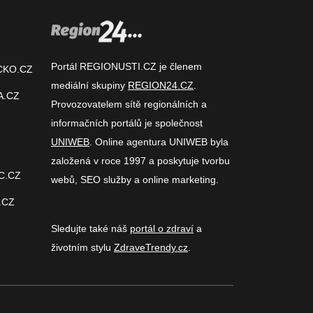
Portál REGIONUSTI.CZ je členem
CKO.CZ
mediální skupiny
REGION24.CZ
.
A.CZ
Provozovatelem sítě regionálních a
informačních portálů je společnost
UNIWEB
. Online agentura UNIWEB byla
založená v roce 1997 a poskytuje tvorbu
C.CZ
webů, SEO služby a online marketing.
.CZ
Sledujte také náš
portál o zdraví
a
životním stylu
ZdraveTrendy.cz
.