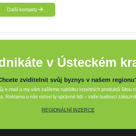
Další kontakty
dnikáte v Ústeckém kra
Chcete zviditelnit svůj byznys v našem regionu
j e-mail a my vám zašleme nabídku inzertních produktů šitou n
s. Reklama u nás osloví ty správné lidi – vaše budoucí zákazní
REGIONÁLNÍ INZERCE