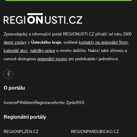
Zpravodajský a informační portál REGIONUSTI.CZ přináší od roku 2000
denní zprávy
z
Ústeckého kraje
, ověřené
kontakty na regionální firmy
,
kalendář akcí
,
nabídky práce
a mnoho dalšího. Nabízí také účinnou a
cenově dostupnou
regionální inzerci
pro podnikatele i jednotlivce.
O portálu
Inzerce
Přihlášení
Registrace
Archiv Zpráv
RSS
Regionální portály
REGIONPLZEN.CZ
REGIONPARDUBICKO.CZ