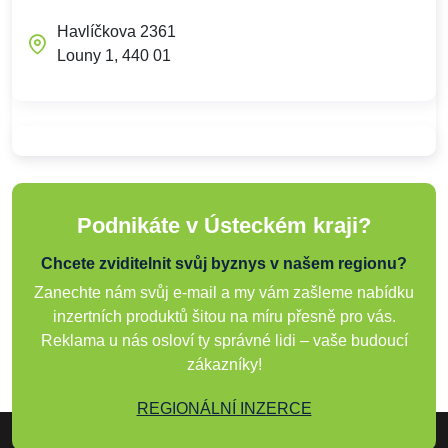
Havlíčkova 2361
Louny 1, 440 01
Podnikáte v Ústeckém kraji?
Chcete zviditelnit svůj byznys v našem regionu?
Zanechte nám svůj e-mail a my vám zašleme nabídku
inzertních produktů šitou na míru přesně pro vás.
Reklama u nás osloví ty správné lidi – vaše budoucí
zákazníky!
REGIONÁLNÍ INZERCE