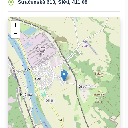
Stračenská 613, Štětí, 411 08
+
−