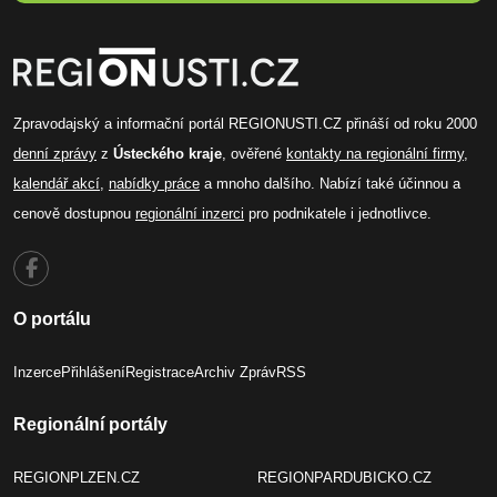
Zpravodajský a informační portál REGIONUSTI.CZ přináší od roku 2000
denní zprávy
z
Ústeckého kraje
, ověřené
kontakty na regionální firmy
,
kalendář akcí
,
nabídky práce
a mnoho dalšího. Nabízí také účinnou a
cenově dostupnou
regionální inzerci
pro podnikatele i jednotlivce.
O portálu
Inzerce
Přihlášení
Registrace
Archiv Zpráv
RSS
Regionální portály
REGIONPLZEN.CZ
REGIONPARDUBICKO.CZ