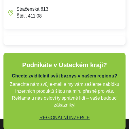
Stračenská 613
Štětí, 411 08
Podnikáte v Ústeckém kraji?
Chcete zviditelnit svůj byznys v našem regionu?
Zanechte nám svůj e-mail a my vám zašleme nabídku
inzertních produktů šitou na míru přesně pro vás.
Reklama u nás osloví ty správné lidi – vaše budoucí
zákazníky!
REGIONÁLNÍ INZERCE