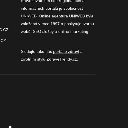
Provozovatelem sítě regionálních a
informačních portálů je společnost
UNIWEB
. Online agentura UNIWEB byla
založená v roce 1997 a poskytuje tvorbu
C.CZ
webů, SEO služby a online marketing.
.CZ
Sledujte také náš
portál o zdraví
a
životním stylu
ZdraveTrendy.cz
.