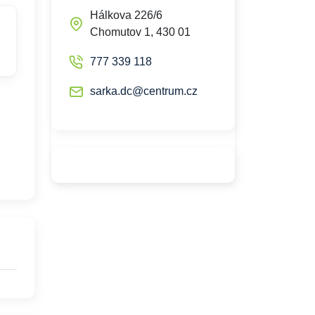
Hálkova 226/6
Chomutov 1, 430 01
777 339 118
sarka.dc@centrum.cz