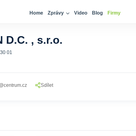
Home
Zprávy
Video
Blog
Firmy
.C. , s.r.o.
430 01
c@centrum.cz
Sdílet