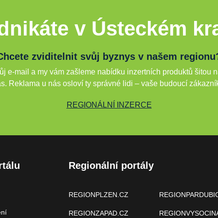
dnikáte v Ústeckém kra
Chcete zviditelnit svůj byznys v našem regionu
j e-mail a my vám zašleme nabídku inzertních produktů šitou n
s. Reklama u nás osloví ty správné lidi – vaše budoucí zákazní
REGIONÁLNÍ INZERCE
rtálu
Regionální portály
REGIONPLZEN.CZ
REGIONPARDUBI
ení
REGIONZAPAD.CZ
REGIONVYSOCIN