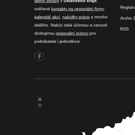
denní zprávy
z
Ústeckého kraje
,
Registr
ověřené
kontakty na regionální firmy
,
kalendář akcí
,
nabídky práce
a mnoho
Archiv 
dalšího. Nabízí také účinnou a cenově
RSS
dostupnou
regionální inzerci
pro
podnikatele i jednotlivce.
+
−