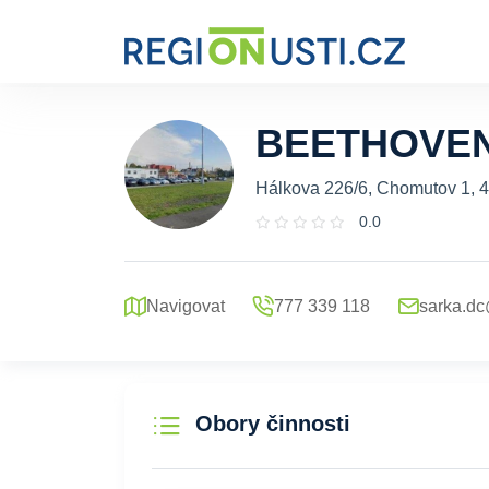
BEETHOVEN D
Hálkova 226/6, Chomutov 1, 
0.0
Navigovat
777 339 118
sarka.d
Obory činnosti