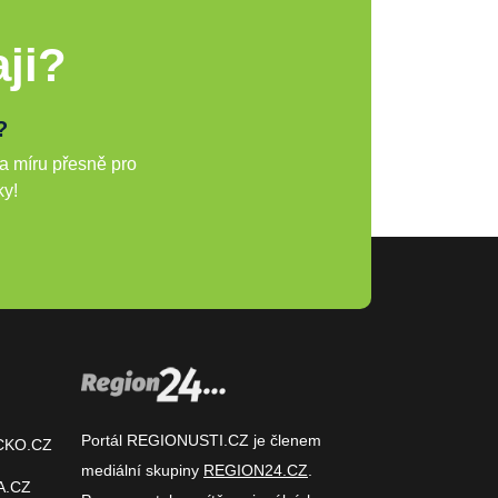
ji?
?
a míru přesně pro
ky!
Portál REGIONUSTI.CZ je členem
CKO.CZ
mediální skupiny
REGION24.CZ
.
A.CZ