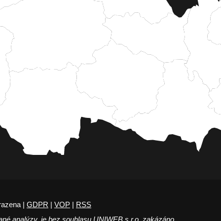
razena |
GDPR
|
VOP
|
RSS
ané analýzy, je bez souhlasu UNIWEB s.r.o. zakázáno.