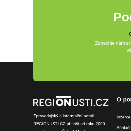
Po
Zanechte nám svů
vá
O po
Zpravodajský a informační portál
Inzerce
REGIONUSTI.CZ přináší od roku 2000
Přihláš