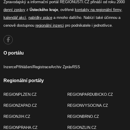
Zpravodajský a informační portál REGIONUSTI.CZ přináší od roku 2000
denní zprávy
z
Ústeckého kraje
, ověřené
kontakty na regionální firmy
,
kalendář akcí
,
nabídky práce
a mnoho dalšího. Nabízí také účinnou a
cenově dostupnou
regionální inzerci
pro podnikatele i jednotlivce.
O portálu
Inzerce
Přihlášení
Registrace
Archiv Zpráv
RSS
Regionální portály
REGIONPLZEN.CZ
REGIONPARDUBICKO.CZ
REGIONZAPAD.CZ
REGIONVYSOCINA.CZ
REGIONJIH.CZ
REGIONBRNO.CZ
REGIONPRAHA.CZ
REGIONZLIN.CZ