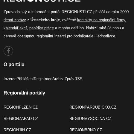
Zpravodajský a informační portál REGIONUSTI.CZ přináší od roku 2000
denní zprávy
z
Ústeckého kraje
, ověřené
kontakty na regionální firmy
,
kalendář akcí
,
nabídky práce
a mnoho dalšího. Nabízí také účinnou a
cenově dostupnou
regionální inzerci
pro podnikatele i jednotlivce.
O portálu
Inzerce
Přihlášení
Registrace
Archiv Zpráv
RSS
Regionální portály
REGIONPLZEN.CZ
REGIONPARDUBICKO.CZ
REGIONZAPAD.CZ
REGIONVYSOCINA.CZ
REGIONJIH.CZ
REGIONBRNO.CZ