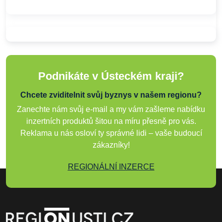
Podnikáte v Ústeckém kraji?
Chcete zviditelnit svůj byznys v našem regionu?
Zanechte nám svůj e-mail a my vám zašleme nabídku
inzertních produktů šitou na míru přesně pro vás.
Reklama u nás osloví ty správné lidi – vaše budoucí
zákazníky!
REGIONÁLNÍ INZERCE