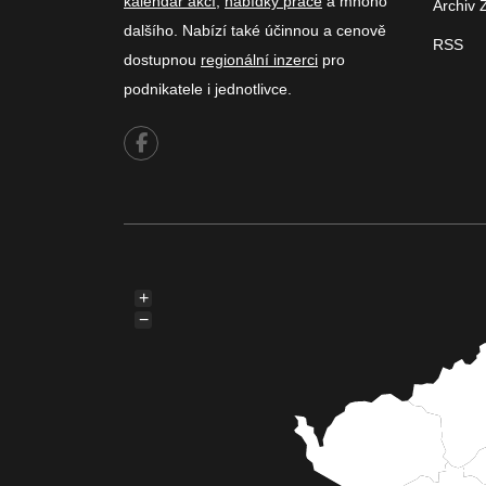
kalendář akcí
,
nabídky práce
a mnoho
Archiv 
dalšího. Nabízí také účinnou a cenově
RSS
dostupnou
regionální inzerci
pro
podnikatele i jednotlivce.
+
−