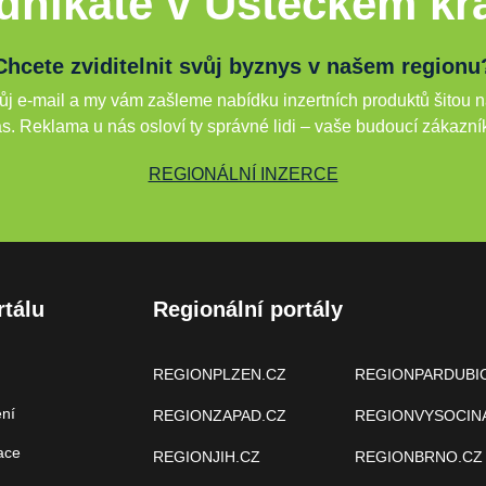
dnikáte v Ústeckém kra
Chcete zviditelnit svůj byznys v našem regionu
j e-mail a my vám zašleme nabídku inzertních produktů šitou n
s. Reklama u nás osloví ty správné lidi – vaše budoucí zákazní
REGIONÁLNÍ INZERCE
rtálu
Regionální portály
REGIONPLZEN.CZ
REGIONPARDUBI
ení
REGIONZAPAD.CZ
REGIONVYSOCIN
ace
REGIONJIH.CZ
REGIONBRNO.CZ