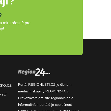
ji?
?
a míru přesně pro
ky!
Portál REGIONUSTI.CZ je členem
CKO.CZ
mediální skupiny
REGION24.CZ
.
A.CZ
Provozovatelem sítě regionálních a
informačních portálů je společnost