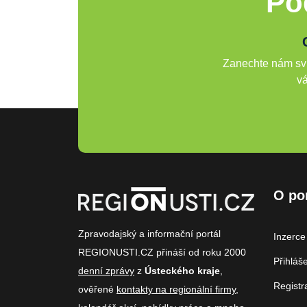
Po
Zanechte nám svů
vá
O po
Zpravodajský a informační portál
Inzerce
REGIONUSTI.CZ přináší od roku 2000
Přihláš
denní zprávy
z
Ústeckého kraje
,
Registr
ověřené
kontakty na regionální firmy
,