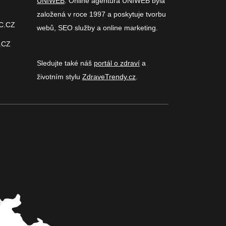
UNIWEB
. Online agentura UNIWEB byla
založená v roce 1997 a poskytuje tvorbu
C.CZ
webů, SEO služby a online marketing.
.CZ
Sledujte také náš
portál o zdraví
a
životním stylu
ZdraveTrendy.cz
.