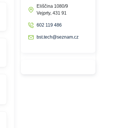
Eliščina 1080/9
Vejprty, 431 91
602 119 486
bst.tech@seznam.cz