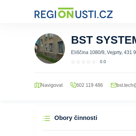
BST SYSTEM ,
Eliščina 1080/9, Vejprty, 431 
0.0
Navigovat
602 119 486
bst.tec
Obory činnosti