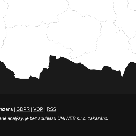
razena |
GDPR
|
VOP
|
RSS
ané analýzy, je bez souhlasu UNIWEB s.r.o. zakázáno.