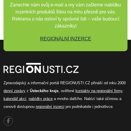
Zanechte nám svůj e-mail a my vám zašleme nabídku
inzertních produktů šitou na míru přesně pro vás.
Reklama u nás osloví ty správné lidi – vaše budoucí
zákazníky!
REGIONÁLNÍ INZERCE
Zpravodajský a informační portál REGIONUSTI.CZ přináší od roku 2000
denní zprávy
z
Ústeckého kraje
, ověřené
kontakty na regionální firmy
,
kalendář akcí
,
nabídky práce
a mnoho dalšího. Nabízí také účinnou a
cenově dostupnou
regionální inzerci
pro podnikatele i jednotlivce.