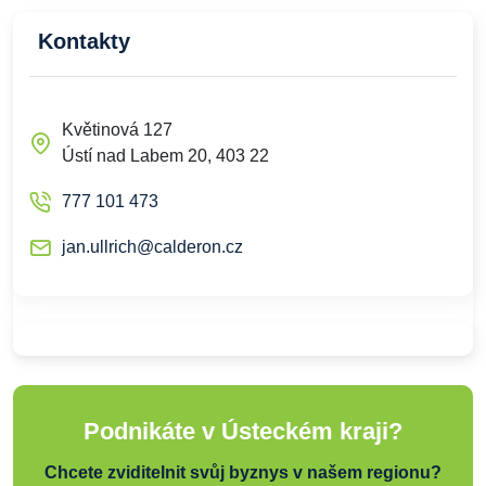
Kontakty
Květinová 127
Ústí nad Labem 20, 403 22
777 101 473
jan.ullrich@calderon.cz
Podnikáte v Ústeckém kraji?
Chcete zviditelnit svůj byznys v našem regionu?