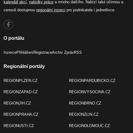
kalendář akcí
,
nabídky práce
a mnoho dalšího. Nabízí také účinnou a
cenově dostupnou
regionální inzerci
pro podnikatele i jednotlivce.
O portálu
Inzerce
Přihlášení
Registrace
Archiv Zpráv
RSS
Regionální portály
REGIONPLZEN.CZ
REGIONPARDUBICKO.CZ
REGIONZAPAD.CZ
REGIONVYSOCINA.CZ
REGIONJIH.CZ
REGIONBRNO.CZ
REGIONPRAHA.CZ
REGIONZLIN.CZ
REGIONUSTI.CZ
REGIONOLOMOUC.CZ