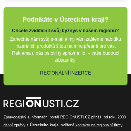
Podnikáte v Ústeckém kraji?
Chcete zviditelnit svůj byznys v našem regionu?
Zanechte nám svůj e-mail a my vám zašleme nabídku
inzertních produktů šitou na míru přesně pro vás.
Reklama u nás osloví ty správné lidi – vaše budoucí
zákazníky!
REGIONÁLNÍ INZERCE
Zpravodajský a informační portál REGIONUSTI.CZ přináší od roku 2000
denní zprávy
z
Ústeckého kraje
, ověřené
kontakty na regionální firmy
,