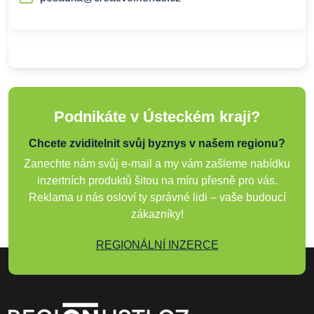
Podnikáte v Ústeckém kraji?
Chcete zviditelnit svůj byznys v našem regionu?
Zanechte nám svůj e-mail a my vám zašleme nabídku
inzertních produktů šitou na míru přesně pro vás.
Reklama u nás osloví ty správné lidi – vaše budoucí
zákazníky!
REGIONÁLNÍ INZERCE