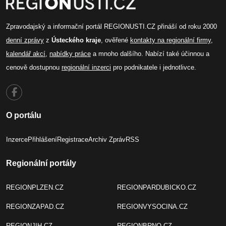
Zpravodajský a informační portál REGIONUSTI.CZ přináší od roku 2000
denní zprávy
z
Ústeckého kraje
, ověřené
kontakty na regionální firmy
,
kalendář akcí
,
nabídky práce
a mnoho dalšího. Nabízí také účinnou a
cenově dostupnou
regionální inzerci
pro podnikatele i jednotlivce.
O portálu
Inzerce
Přihlášení
Registrace
Archiv Zpráv
RSS
Regionální portály
REGIONPLZEN.CZ
REGIONPARDUBICKO.CZ
REGIONZAPAD.CZ
REGIONVYSOCINA.CZ
REGIONJIH.CZ
REGIONBRNO.CZ