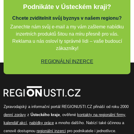
Podnikáte v Ústeckém kraji?
Chcete zviditelnit svůj byznys v našem regionu?
Zanechte nám svůj e-mail a my vám zašleme nabídku
inzertních produktů šitou na míru přesně pro vás.
Reklama u nás osloví ty správné lidi – vaše budoucí
zákazníky!
REGIONÁLNÍ INZERCE
Zpravodajský a informační portál REGIONUSTI.CZ přináší od roku 2000
denní zprávy
z
Ústeckého kraje
, ověřené
kontakty na regionální firmy
,
kalendář akcí
,
nabídky práce
a mnoho dalšího. Nabízí také účinnou a
cenově dostupnou
regionální inzerci
pro podnikatele i jednotlivce.