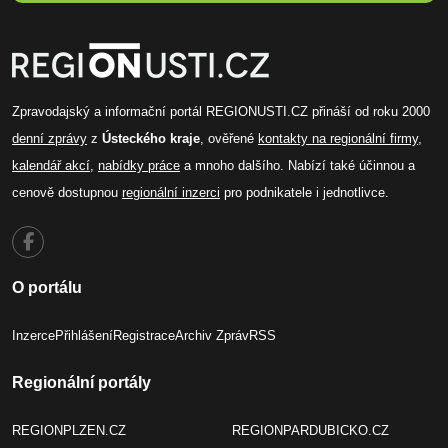
Zpravodajský a informační portál REGIONUSTI.CZ přináší od roku 2000
denní zprávy
z
Ústeckého kraje
, ověřené
kontakty na regionální firmy
,
kalendář akcí
,
nabídky práce
a mnoho dalšího. Nabízí také účinnou a
cenově dostupnou
regionální inzerci
pro podnikatele i jednotlivce.
O portálu
Inzerce
Přihlášení
Registrace
Archiv Zpráv
RSS
Regionální portály
REGIONPLZEN.CZ
REGIONPARDUBICKO.CZ