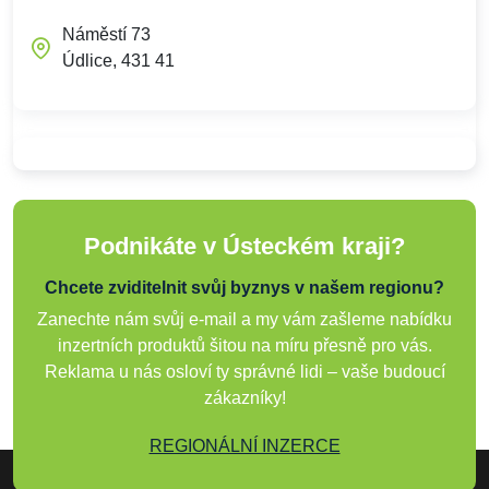
Náměstí 73
Údlice, 431 41
Podnikáte v Ústeckém kraji?
Chcete zviditelnit svůj byznys v našem regionu?
Zanechte nám svůj e-mail a my vám zašleme nabídku
inzertních produktů šitou na míru přesně pro vás.
Reklama u nás osloví ty správné lidi – vaše budoucí
zákazníky!
REGIONÁLNÍ INZERCE