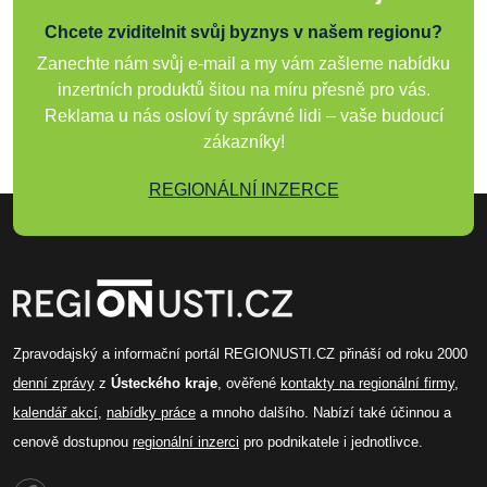
Chcete zviditelnit svůj byznys v našem regionu?
Zanechte nám svůj e-mail a my vám zašleme nabídku
inzertních produktů šitou na míru přesně pro vás.
Reklama u nás osloví ty správné lidi – vaše budoucí
zákazníky!
REGIONÁLNÍ INZERCE
Zpravodajský a informační portál REGIONUSTI.CZ přináší od roku 2000
denní zprávy
z
Ústeckého kraje
, ověřené
kontakty na regionální firmy
,
kalendář akcí
,
nabídky práce
a mnoho dalšího. Nabízí také účinnou a
cenově dostupnou
regionální inzerci
pro podnikatele i jednotlivce.