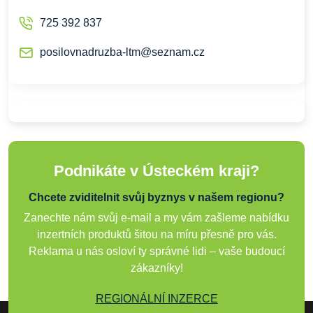
725 392 837
posilovnadruzba-ltm@seznam.cz
Podnikáte v Ústeckém kraji?
Chcete zviditelnit svůj byznys v našem regionu?
Zanechte nám svůj e-mail a my vám zašleme nabídku
inzertních produktů šitou na míru přesně pro vás.
Reklama u nás osloví ty správné lidi – vaše budoucí
zákazníky!
REGIONÁLNÍ INZERCE