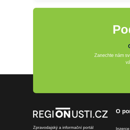
Po
Zanechte nám svů
vá
O po
Zpravodajský a informační portál
Inzerce