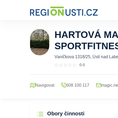
HARTOVÁ MA
SPORTFITNE
Vaníčkova 1318/25, Ústí nad Lab
0.0
Navigovat
608 100 117
magic.n
Obory činnosti