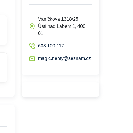
Vaníčkova 1318/25
Ústí nad Labem 1, 400
01
608 100 117
magic.nehty@seznam.cz