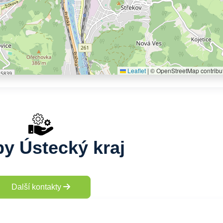
Leaflet
|
© OpenStreetMap contribu
by Ústecký kraj
Další kontakty