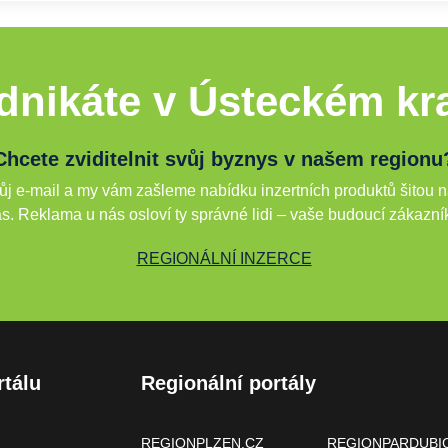
dnikáte v Ústeckém kra
Chcete zviditelnit svůj byznys v našem regionu
j e-mail a my vám zašleme nabídku inzertních produktů šitou n
s. Reklama u nás osloví ty správné lidi – vaše budoucí zákazní
REGIONÁLNÍ INZERCE
rtálu
Regionální portály
REGIONPLZEN.CZ
REGIONPARDUBI