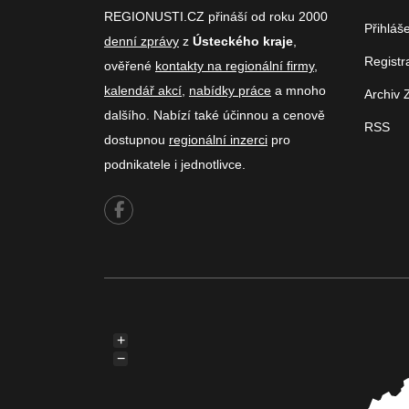
REGIONUSTI.CZ přináší od roku 2000
Přihláš
denní zprávy
z
Ústeckého kraje
,
Registr
ověřené
kontakty na regionální firmy
,
kalendář akcí
,
nabídky práce
a mnoho
Archiv 
dalšího. Nabízí také účinnou a cenově
RSS
dostupnou
regionální inzerci
pro
podnikatele i jednotlivce.
+
−