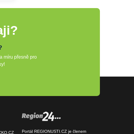
ji?
?
a míru přesně pro
ky!
Portál REGIONUSTI.CZ je členem
CKO.CZ