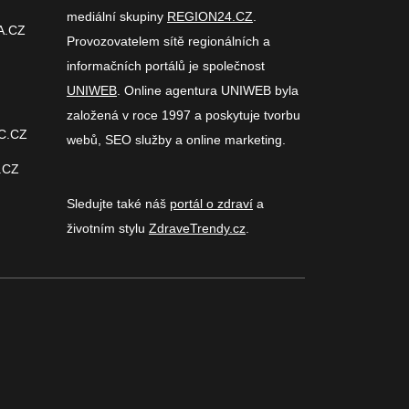
mediální skupiny
REGION24.CZ
.
A.CZ
Provozovatelem sítě regionálních a
informačních portálů je společnost
UNIWEB
. Online agentura UNIWEB byla
založená v roce 1997 a poskytuje tvorbu
C.CZ
webů, SEO služby a online marketing.
.CZ
Sledujte také náš
portál o zdraví
a
životním stylu
ZdraveTrendy.cz
.