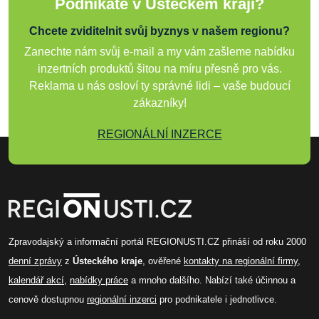
Podnikáte v Ústeckém kraji?
Chcete zviditelnit svůj byznys v našem regionu?
Zanechte nám svůj e-mail a my vám zašleme nabídku
inzertních produktů šitou na míru přesně pro vás.
Reklama u nás osloví ty správné lidi – vaše budoucí
zákazníky!
REGIONÁLNÍ INZERCE
Zpravodajský a informační portál REGIONUSTI.CZ přináší od roku 2000
denní zprávy
z
Ústeckého kraje
, ověřené
kontakty na regionální firmy
,
kalendář akcí
,
nabídky práce
a mnoho dalšího. Nabízí také účinnou a
cenově dostupnou
regionální inzerci
pro podnikatele i jednotlivce.