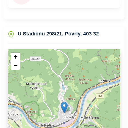
U Stadionu 298/21, Povrly, 403 32
+
−