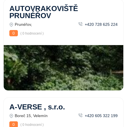
AUTOVRAKOVIŠTĚ
PRUNÉŘOV
Prunéřov,
+420 728 625 224
0
( 0 hodnocení )
A-VERSE , s.r.o.
Boreč 15, Velemín
+420 605 322 199
0
( 0 hodnocení )