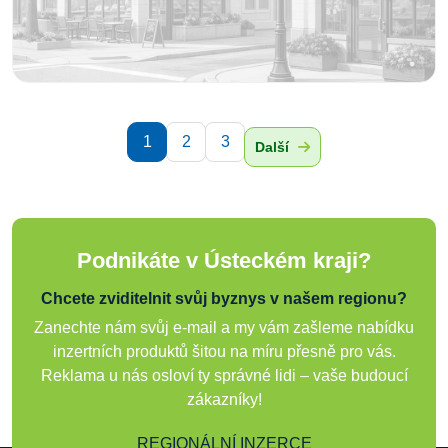
1
2
3
Další
Podnikáte v Ústeckém kraji?
Chcete zviditelnit svůj byznys v našem regionu?
Zanechte nám svůj e-mail a my vám zašleme nabídku
inzertních produktů šitou na míru přesně pro vás.
Reklama u nás osloví ty správné lidi – vaše budoucí
zákazníky!
REGIONÁLNÍ INZERCE