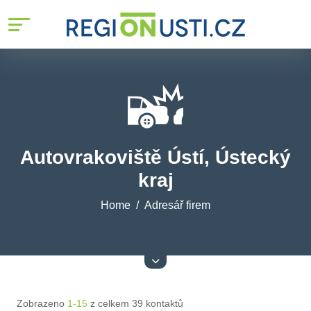
Autovrakoviště Ústí, Ústecký
kraj
Home
Adresář firem
Zobrazeno
1-15
z celkem 39 kontaktů