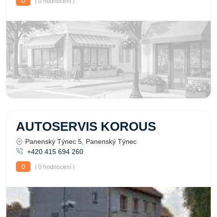
0
( 0 hodnocení )
AUTOSERVIS KOROUS
Panenský Týnec 5, Panenský Týnec
+420 415 694 260
0
( 0 hodnocení )