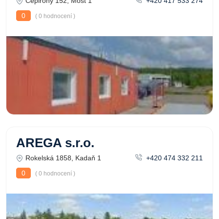
Čepirohy 152, Most 1
+420 417 533 274
0
( 0 hodnocení )
AREGA s.r.o.
Rokelská 1858, Kadaň 1
+420 474 332 211
0
( 0 hodnocení )