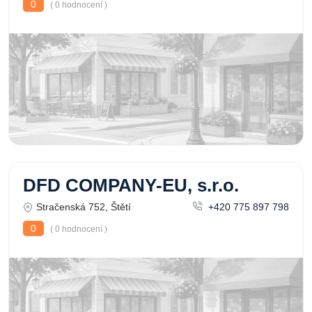
0
( 0 hodnocení )
DFD COMPANY-EU, s.r.o.
Stračenská 752, Štětí
+420 775 897 798
0
( 0 hodnocení )