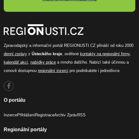
Zpravodajský a informační portál REGIONUSTI.CZ přináší od roku 2000
denní zprávy
z
Ústeckého kraje
, ověřené
kontakty na regionální firmy
,
kalendář akcí
,
nabídky práce
a mnoho dalšího. Nabízí také účinnou a
cenově dostupnou
regionální inzerci
pro podnikatele i jednotlivce.
O portálu
Inzerce
Přihlášení
Registrace
Archiv Zpráv
RSS
Regionální portály