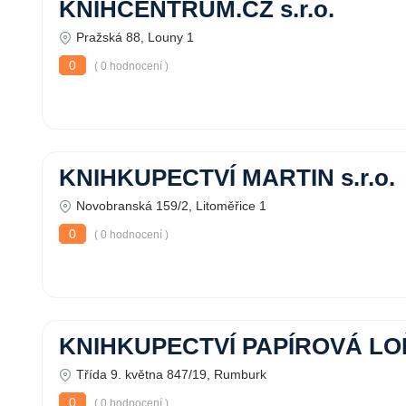
KNIHCENTRUM.CZ s.r.o.
Pražská 88, Louny 1
0
( 0 hodnocení )
KNIHKUPECTVÍ MARTIN s.r.o.
Novobranská 159/2, Litoměřice 1
0
( 0 hodnocení )
KNIHKUPECTVÍ PAPÍROVÁ LO
Třída 9. května 847/19, Rumburk
0
( 0 hodnocení )