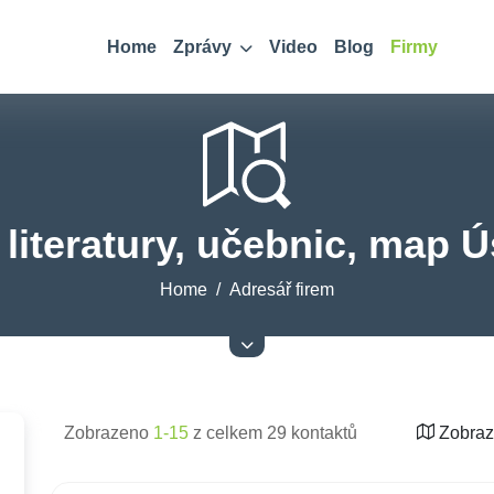
Home
Zprávy
Video
Blog
Firmy
literatury, učebnic, map Ús
Home
Adresář firem
Zobrazeno
1-15
z celkem 29 kontaktů
Zobraz