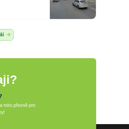
ší
ji?
?
a míru přesně pro
ky!