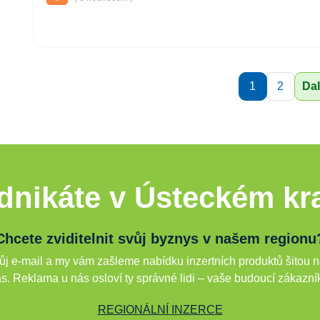
1
2
Dal
dnikáte v Ústeckém kra
Chcete zviditelnit svůj byznys v našem regionu
j e-mail a my vám zašleme nabídku inzertních produktů šitou n
s. Reklama u nás osloví ty správné lidi – vaše budoucí zákazní
REGIONÁLNÍ INZERCE