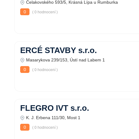
Čelakovského 593/5, Krásná Lípa u Rumburka
0
( 0 hodnocení )
ERCÉ STAVBY s.r.o.
Masarykova 239/153, Ústí nad Labem 1
0
( 0 hodnocení )
FLEGRO IVT s.r.o.
K. J. Erbena 111/30, Most 1
0
( 0 hodnocení )