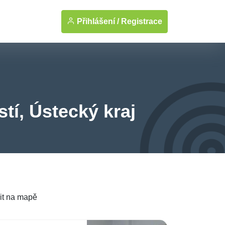
Přihlášení /
Registrace
tí, Ústecký kraj
it na mapě