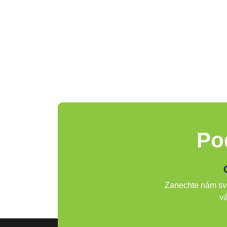
Po
Zanechte nám svů
vá