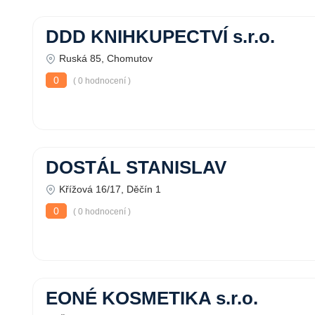
DDD KNIHKUPECTVÍ s.r.o.
Ruská 85, Chomutov
0
( 0 hodnocení )
DOSTÁL STANISLAV
Křížová 16/17, Děčín 1
0
( 0 hodnocení )
EONÉ KOSMETIKA s.r.o.