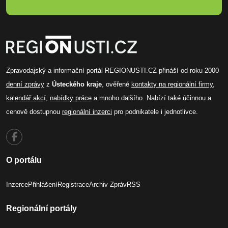
Zpravodajský a informační portál REGIONUSTI.CZ přináší od roku 2000
denní zprávy
z
Ústeckého kraje
, ověřené
kontakty na regionální firmy
,
kalendář akcí
,
nabídky práce
a mnoho dalšího. Nabízí také účinnou a
cenově dostupnou
regionální inzerci
pro podnikatele i jednotlivce.
O portálu
Inzerce
Přihlášení
Registrace
Archiv Zpráv
RSS
Regionální portály