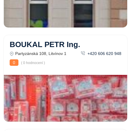
BOUKAL PETR Ing.
Partyzánská 108, Litvínov 1
+420 606 620 948
0
( 0 hodnocení )