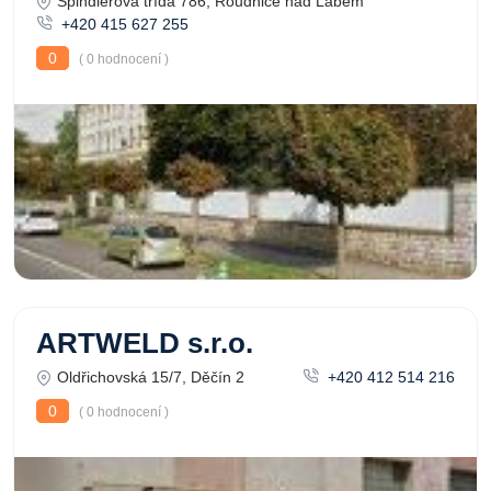
Špindlerova třída 786, Roudnice nad Labem
+420 415 627 255
0
( 0 hodnocení )
ARTWELD s.r.o.
Oldřichovská 15/7, Děčín 2
+420 412 514 216
0
( 0 hodnocení )