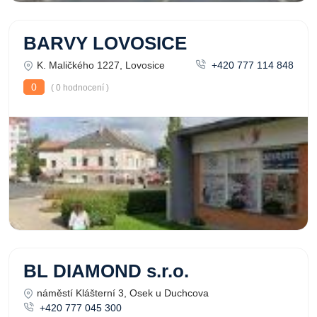
BARVY LOVOSICE
K. Maličkého 1227, Lovosice
+420 777 114 848
0
( 0 hodnocení )
BL DIAMOND s.r.o.
náměstí Klášterní 3, Osek u Duchcova
+420 777 045 300