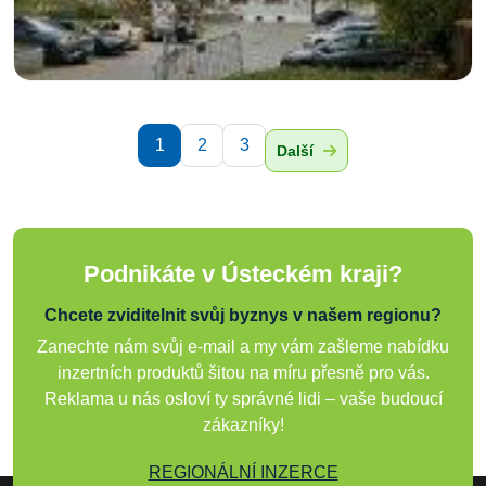
1
2
3
Další
Podnikáte v Ústeckém kraji?
Chcete zviditelnit svůj byznys v našem regionu?
Zanechte nám svůj e-mail a my vám zašleme nabídku
inzertních produktů šitou na míru přesně pro vás.
Reklama u nás osloví ty správné lidi – vaše budoucí
zákazníky!
REGIONÁLNÍ INZERCE