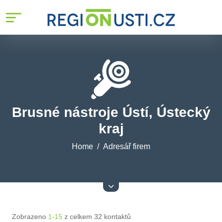
Brusné nástroje Ústí, Ústecký
kraj
Home
Adresář firem
Zobrazeno
1-15
z celkem 32 kontaktů