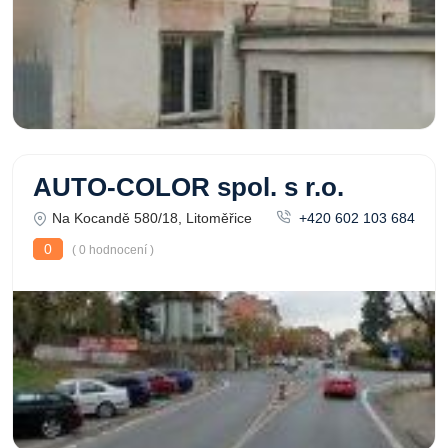
AUTO-COLOR spol. s r.o.
Na Kocandě 580/18, Litoměřice
+420 602 103 684
0
( 0 hodnocení )