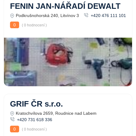
FENIN JAN-NÁŘADÍ DEWALT
Podkrušnohorská 240, Litvínov 3
+420 476 111 101
0
( 0 hodnocení )
GRIF ČR s.r.o.
Kratochvílova 2659, Roudnice nad Labem
+420 731 618 336
0
( 0 hodnocení )