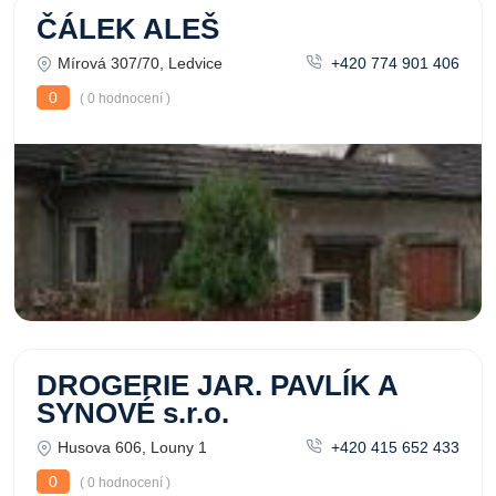
ČÁLEK ALEŠ
Mírová 307/70, Ledvice
+420 774 901 406
0
( 0 hodnocení )
DROGERIE JAR. PAVLÍK A
SYNOVÉ s.r.o.
Husova 606, Louny 1
+420 415 652 433
0
( 0 hodnocení )