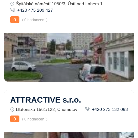
Špitálské náměstí 1050/3, Ústí nad Labem 1
+420 475 209 427
0
( 0 hodnocení )
ATTRACTIVE s.r.o.
Blatenská 1561/122, Chomutov
+420 273 132 063
0
( 0 hodnocení )