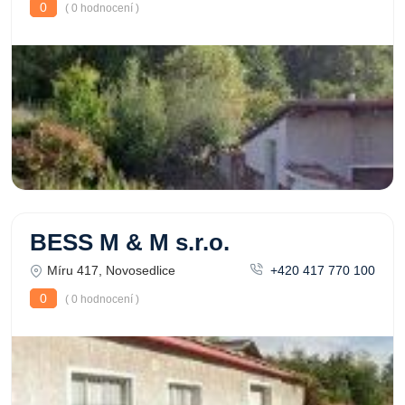
0
( 0 hodnocení )
BESS M & M s.r.o.
Míru 417, Novosedlice
+420 417 770 100
0
( 0 hodnocení )