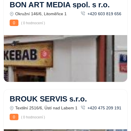
BON ART MEDIA spol. s r.o.
Okružní 146/6, Litoměřice 1
+420 603 819 656
0
( 0 hodnocení )
BROUK SERVIS s.r.o.
Textilní 2516/6, Ústí nad Labem 1
+420 475 209 191
0
( 0 hodnocení )