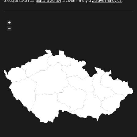
Sledujte také náš
portál o zdraví
a životním stylu
ZdraveTrendy.cz
.
+
−