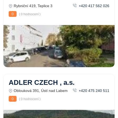
Rybniční 419, Teplice 3
+420 417 562 026
0
( 0 hodnocení )
ADLER CZECH , a.s.
Oblouková 391, Ústí nad Labem
+420 475 240 511
0
( 0 hodnocení )