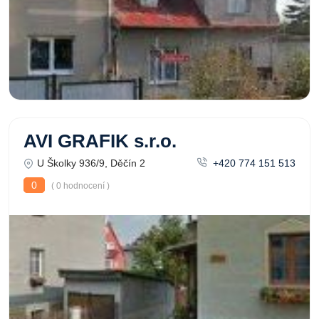
AVI GRAFIK s.r.o.
U Školky 936/9, Děčín 2
+420 774 151 513
0
( 0 hodnocení )