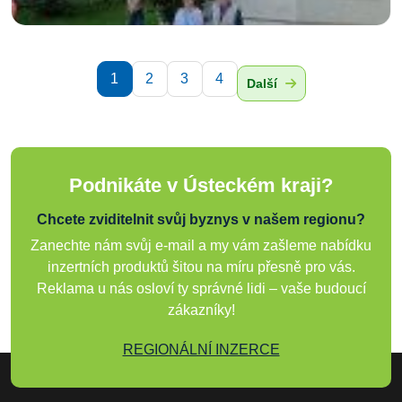
1
2
3
4
Další
Podnikáte v Ústeckém kraji?
Chcete zviditelnit svůj byznys v našem regionu?
Zanechte nám svůj e-mail a my vám zašleme nabídku
inzertních produktů šitou na míru přesně pro vás.
Reklama u nás osloví ty správné lidi – vaše budoucí
zákazníky!
REGIONÁLNÍ INZERCE