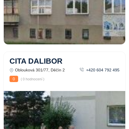
CITA DALIBOR
Oblouková 301/77, Děčín 2
+420 604 792 495
0
( 0 hodnocení )