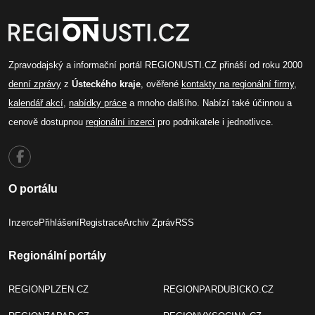
Zpravodajský a informační portál REGIONUSTI.CZ přináší od roku 2000
denní zprávy
z
Ústeckého kraje
, ověřené
kontakty na regionální firmy
,
kalendář akcí
,
nabídky práce
a mnoho dalšího. Nabízí také účinnou a
cenově dostupnou
regionální inzerci
pro podnikatele i jednotlivce.
O portálu
Inzerce
Přihlášení
Registrace
Archiv Zpráv
RSS
Regionální portály
REGIONPLZEN.CZ
REGIONPARDUBICKO.CZ