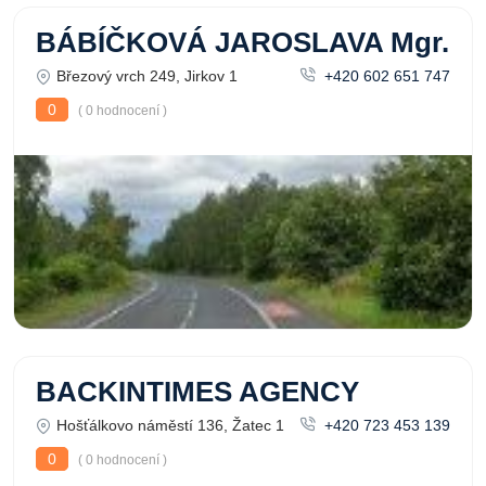
BÁBÍČKOVÁ JAROSLAVA Mgr.
Březový vrch 249, Jirkov 1
+420 602 651 747
0
( 0 hodnocení )
BACKINTIMES AGENCY
Hošťálkovo náměstí 136, Žatec 1
+420 723 453 139
0
( 0 hodnocení )