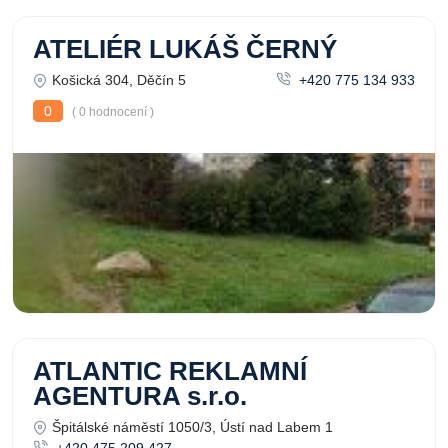
ATELIÉR LUKÁŠ ČERNÝ
Košická 304, Děčín 5
+420 775 134 933
0
( 0 hodnocení )
ATLANTIC REKLAMNÍ
AGENTURA s.r.o.
Špitálské náměstí 1050/3, Ústí nad Labem 1