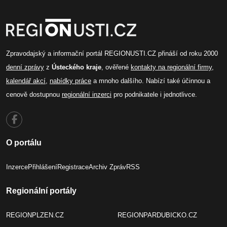
Zpravodajský a informační portál REGIONUSTI.CZ přináší od roku 2000
denní zprávy
z
Ústeckého kraje
, ověřené
kontakty na regionální firmy
,
kalendář akcí
,
nabídky práce
a mnoho dalšího. Nabízí také účinnou a
cenově dostupnou
regionální inzerci
pro podnikatele i jednotlivce.
O portálu
Inzerce
Přihlášení
Registrace
Archiv Zpráv
RSS
Regionální portály
REGIONPLZEN.CZ
REGIONPARDUBICKO.CZ