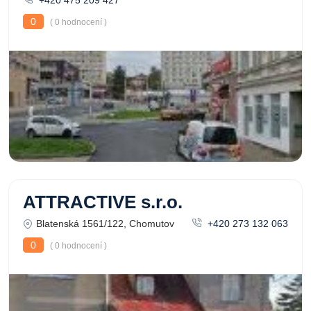
+420 475 209 427
0
( 0 hodnocení )
ATTRACTIVE s.r.o.
Blatenská 1561/122, Chomutov
+420 273 132 063
0
( 0 hodnocení )