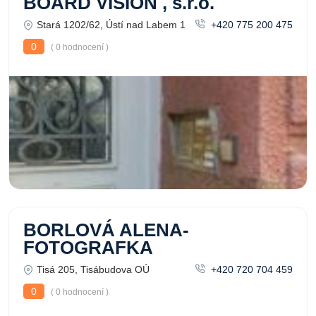
BOARD VISION , s.r.o.
Stará 1202/62, Ústí nad Labem 1
+420 775 200 475
0
( 0 hodnocení )
BORLOVÁ ALENA-
FOTOGRAFKA
Tisá 205, Tisábudova OÚ
+420 720 704 459
0
( 0 hodnocení )