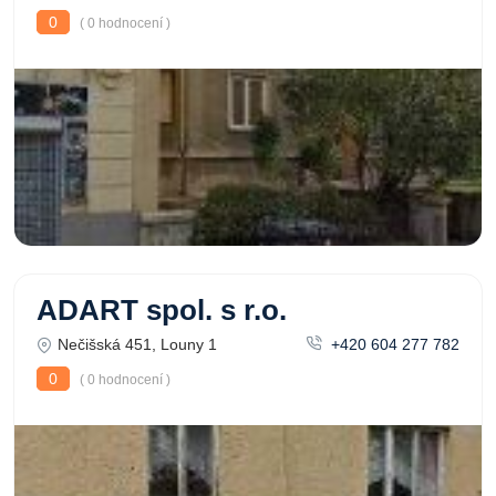
0
( 0 hodnocení )
ADART spol. s r.o.
Nečišská 451, Louny 1
+420 604 277 782
0
( 0 hodnocení )