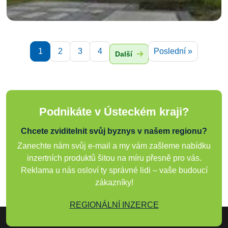
1
2
3
4
Poslední »
Další
Podnikáte v Ústeckém kraji?
Chcete zviditelnit svůj byznys v našem regionu?
Zanechte nám svůj e-mail a my vám zašleme nabídku
inzertních produktů šitou na míru přesně pro vás.
Reklama u nás osloví ty správné lidi – vaše budoucí
zákazníky!
REGIONÁLNÍ INZERCE