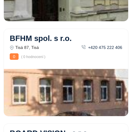
BFHM spol. s r.o.
Tisá 87, Tisá
+420 475 222 406
0
( 0 hodnocení )