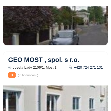
GEO MOST , spol. s r.o.
Josefa Lady 2106/1, Most 1
+420 724 271 131
0
( 0 hodnocení )