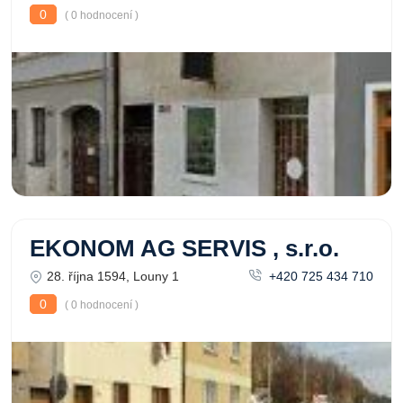
0
( 0 hodnocení )
EKONOM AG SERVIS , s.r.o.
28. října 1594, Louny 1
+420 725 434 710
0
( 0 hodnocení )