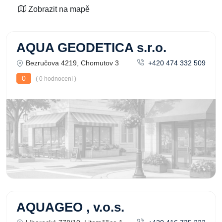
Zobrazit na mapě
AQUA GEODETICA s.r.o.
Bezručova 4219, Chomutov 3
+420 474 332 509
0
( 0 hodnocení )
AQUAGEO , v.o.s.