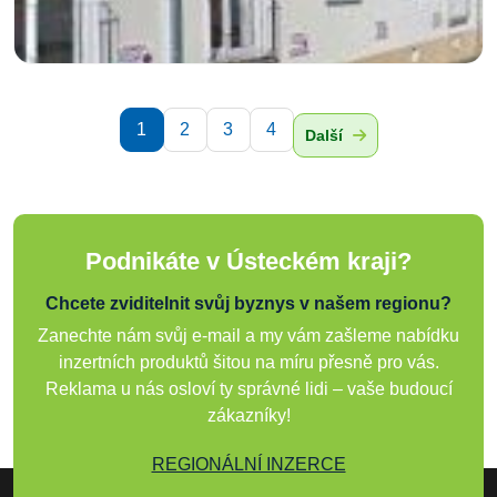
1
2
3
4
Další
Podnikáte v Ústeckém kraji?
Chcete zviditelnit svůj byznys v našem regionu?
Zanechte nám svůj e-mail a my vám zašleme nabídku
inzertních produktů šitou na míru přesně pro vás.
Reklama u nás osloví ty správné lidi – vaše budoucí
zákazníky!
REGIONÁLNÍ INZERCE