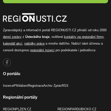
Zpravodajský a informační portál REGIONUSTI.CZ přináší od roku 2000
denní zprávy
z
Ústeckého kraje
, ověřené
kontakty na regionální firmy
,
kalendář akcí
,
nabídky práce
a mnoho dalšího. Nabízí také účinnou a
cenově dostupnou
regionální inzerci
pro podnikatele i jednotlivce.
O portálu
Inzerce
Přihlášení
Registrace
Archiv Zpráv
RSS
Regionální portály
REGIONPLZEN.CZ
REGIONPARDUBICKO.CZ