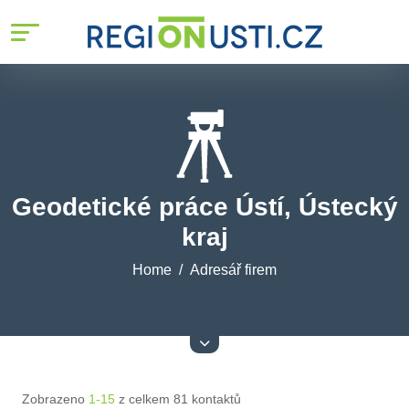
Geodetické práce Ústí, Ústecký
kraj
Home
Adresář firem
Zobrazeno
1-15
z celkem 81 kontaktů