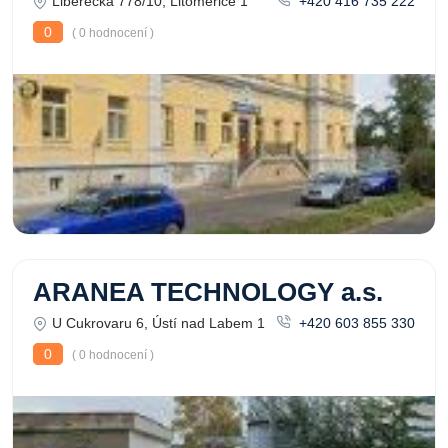
Liberecká 778/10, Litoměřice 1
+420 416 735 222
0
( 0 hodnocení )
ARANEA TECHNOLOGY a.s.
U Cukrovaru 6, Ústí nad Labem 1
+420 603 855 330
0
( 0 hodnocení )