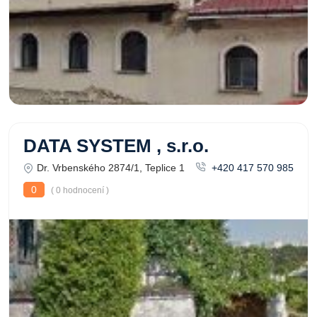
DATA SYSTEM , s.r.o.
Dr. Vrbenského 2874/1, Teplice 1
+420 417 570 985
0
( 0 hodnocení )