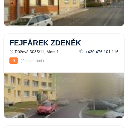
FEJFÁREK ZDENĚK
Růžová 3085/11, Most 1
+420 476 101 116
0
( 0 hodnocení )