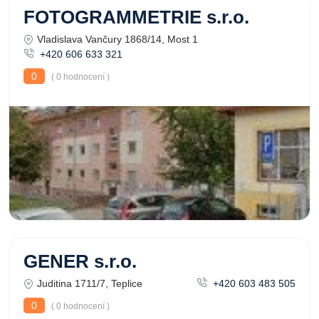
FOTOGRAMMETRIE s.r.o.
Vladislava Vančury 1868/14, Most 1
+420 606 633 321
0
( 0 hodnocení )
GENER s.r.o.
Juditina 1711/7, Teplice
+420 603 483 505
0
( 0 hodnocení )