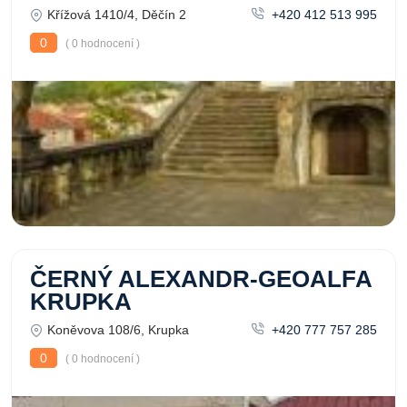
Křížová 1410/4, Děčín 2
+420 412 513 995
0
( 0 hodnocení )
ČERNÝ ALEXANDR-GEOALFA
KRUPKA
Koněvova 108/6, Krupka
+420 777 757 285
0
( 0 hodnocení )