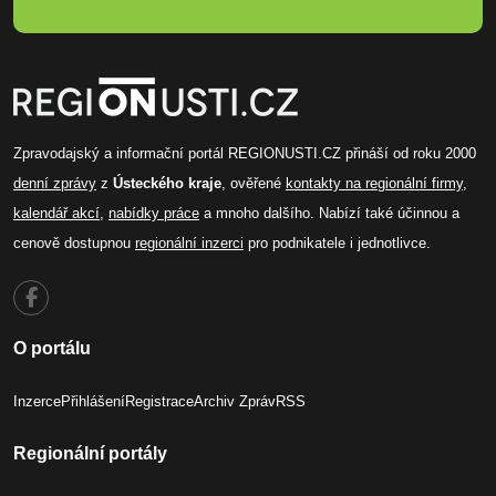
Zpravodajský a informační portál REGIONUSTI.CZ přináší od roku 2000
denní zprávy
z
Ústeckého kraje
, ověřené
kontakty na regionální firmy
,
kalendář akcí
,
nabídky práce
a mnoho dalšího. Nabízí také účinnou a
cenově dostupnou
regionální inzerci
pro podnikatele i jednotlivce.
O portálu
Inzerce
Přihlášení
Registrace
Archiv Zpráv
RSS
Regionální portály