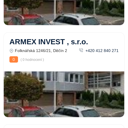
ARMEX INVEST , s.r.o.
Folknářská 1246/21, Děčín 2
+420 412 840 271
0
( 0 hodnocení )