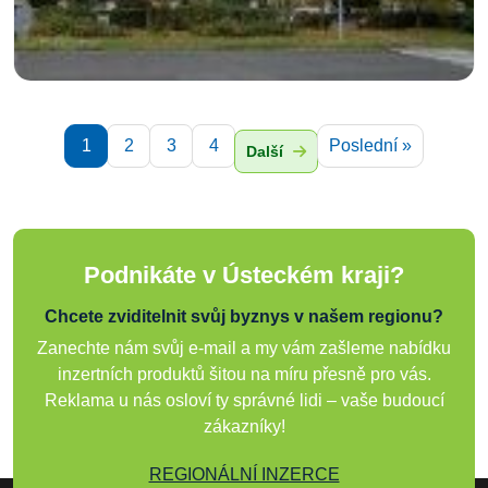
1
2
3
4
Poslední »
Další
Podnikáte v Ústeckém kraji?
Chcete zviditelnit svůj byznys v našem regionu?
Zanechte nám svůj e-mail a my vám zašleme nabídku
inzertních produktů šitou na míru přesně pro vás.
Reklama u nás osloví ty správné lidi – vaše budoucí
zákazníky!
REGIONÁLNÍ INZERCE