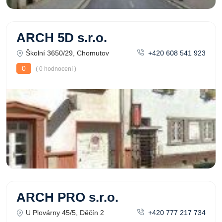
ARCH 5D s.r.o.
Školní 3650/29, Chomutov
+420 608 541 923
0
( 0 hodnocení )
ARCH PRO s.r.o.
U Plovárny 45/5, Děčín 2
+420 777 217 734