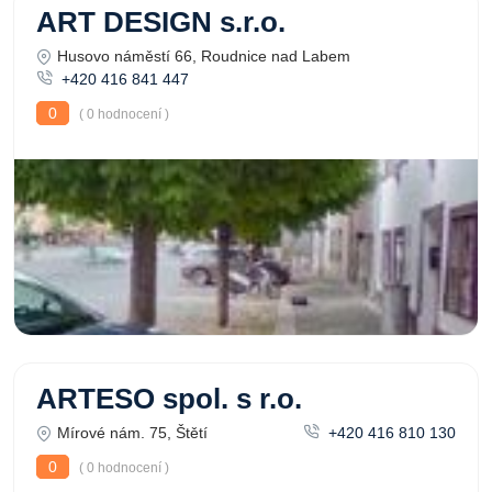
ART DESIGN s.r.o.
Husovo náměstí 66, Roudnice nad Labem
+420 416 841 447
0
( 0 hodnocení )
ARTESO spol. s r.o.
Mírové nám. 75, Štětí
+420 416 810 130
0
( 0 hodnocení )