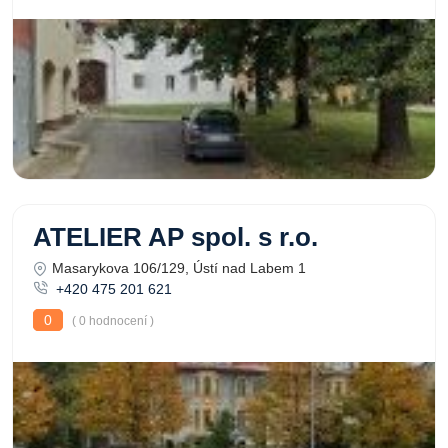
ATELIER AP spol. s r.o.
Masarykova 106/129, Ústí nad Labem 1
+420 475 201 621
0
( 0 hodnocení )