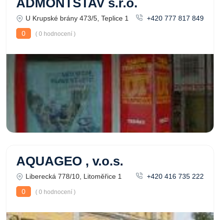
ADMONTSTAV s.r.o.
U Krupské brány 473/5, Teplice 1
+420 777 817 849
0
( 0 hodnocení )
AQUAGEO , v.o.s.
Liberecká 778/10, Litoměřice 1
+420 416 735 222
0
( 0 hodnocení )