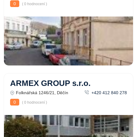
0
( 0 hodnocení )
ARMEX GROUP s.r.o.
Folknářská 1246/21, Děčín
+420 412 840 278
0
( 0 hodnocení )