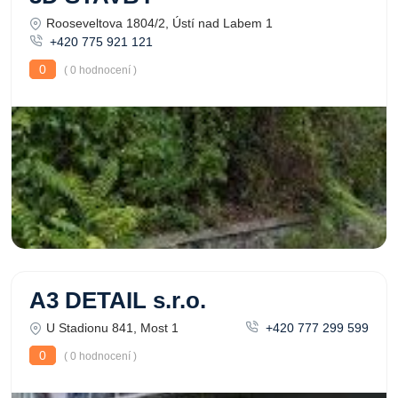
Rooseveltova 1804/2, Ústí nad Labem 1
+420 775 921 121
0
( 0 hodnocení )
A3 DETAIL s.r.o.
U Stadionu 841, Most 1
+420 777 299 599
0
( 0 hodnocení )