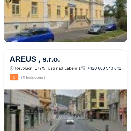
AREUS , s.r.o.
Revoluční 177/5, Ústí nad Labem 1
+420 603 543 642
0
( 0 hodnocení )