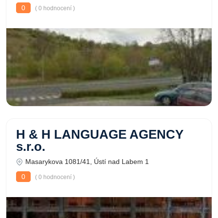
0
( 0 hodnocení )
H & H LANGUAGE AGENCY
s.r.o.
Masarykova 1081/41, Ústí nad Labem 1
0
( 0 hodnocení )