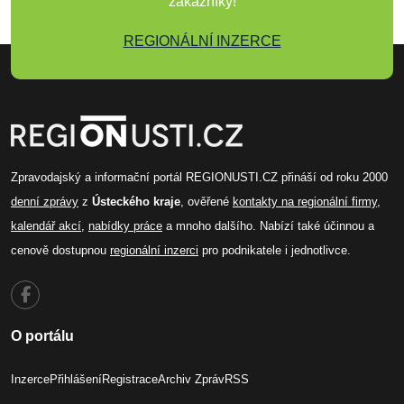
zákazníky!
REGIONÁLNÍ INZERCE
Zpravodajský a informační portál REGIONUSTI.CZ přináší od roku 2000
denní zprávy
z
Ústeckého kraje
, ověřené
kontakty na regionální firmy
,
kalendář akcí
,
nabídky práce
a mnoho dalšího. Nabízí také účinnou a
cenově dostupnou
regionální inzerci
pro podnikatele i jednotlivce.
O portálu
Inzerce
Přihlášení
Registrace
Archiv Zpráv
RSS