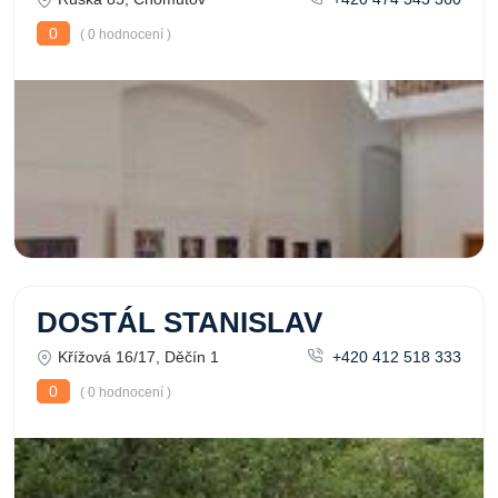
0
( 0 hodnocení )
DOSTÁL STANISLAV
Křížová 16/17, Děčín 1
+420 412 518 333
0
( 0 hodnocení )