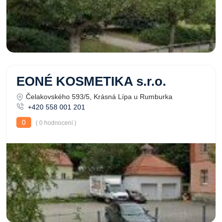
EONÉ KOSMETIKA s.r.o.
Čelakovského 593/5, Krásná Lípa u Rumburka
+420 558 001 201
0
( 0 hodnocení )