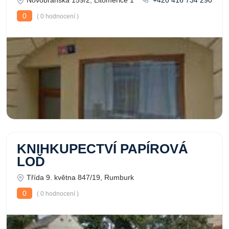
Novobranská 159/2, Litoměřice 1
+420 416 734 290
0
( 0 hodnocení )
KNIHKUPECTVÍ PAPÍROVÁ
LOĎ
Třída 9. května 847/19, Rumburk
0
( 0 hodnocení )