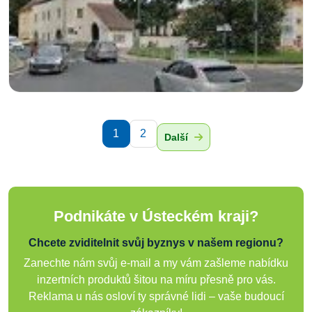
1
2
Další
Podnikáte v Ústeckém kraji?
Chcete zviditelnit svůj byznys v našem regionu?
Zanechte nám svůj e-mail a my vám zašleme nabídku
inzertních produktů šitou na míru přesně pro vás.
Reklama u nás osloví ty správné lidi – vaše budoucí