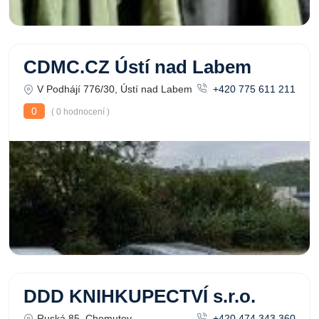
CDMC.CZ Ústí nad Labem
V Podhájí 776/30, Ústí nad Labem
+420 775 611 211
0
( 0 hodnocení )
DDD KNIHKUPECTVÍ s.r.o.
Ruská 85, Chomutov
+420 474 343 360