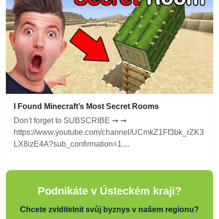
I Found Minecraft’s Most Secret Rooms
Don't forget to SUBSCRIBE ➞ ➞
https://www.youtube.com/channel/UCmkZ1Ff3bk_rZK3
LX8izE4A?sub_confirmation=1....
Podnikáte v Ústeckém kraji?
Chcete zviditelnit svůj byznys v našem regionu?