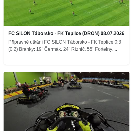
FC SILON Táborsko - FK Teplice (DRON) 08.07.2026
Přípravné utkání FC SILON Táborsko - FK Teplice 0:3
(0:2) Branky: 19´ Čermák, 24´ Riznič, 55´ Fortelný....