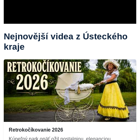
Nejnovější videa z Ústeckého
kraje
Retrokočíkovanie 2026
Kúpeľný park opäť ožil nostalgiou, eleganciou