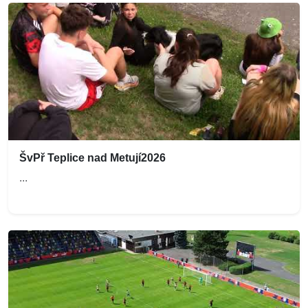
ŠvPř Teplice nad Metují2026
...