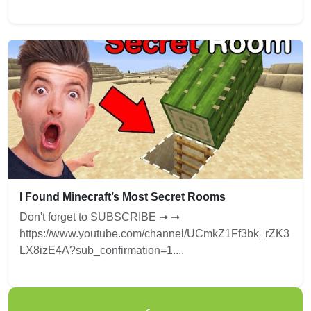
I Found Minecraft’s Most Secret Rooms
Don't forget to SUBSCRIBE ➞ ➞
https://www.youtube.com/channel/UCmkZ1Ff3bk_rZK3
LX8izE4A?sub_confirmation=1....