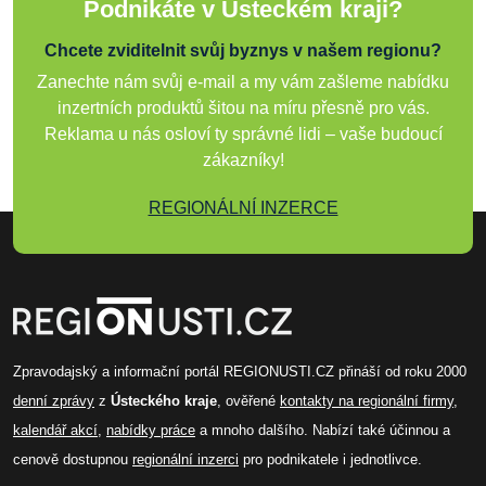
Podnikáte v Ústeckém kraji?
Chcete zviditelnit svůj byznys v našem regionu?
Zanechte nám svůj e-mail a my vám zašleme nabídku
inzertních produktů šitou na míru přesně pro vás.
Reklama u nás osloví ty správné lidi – vaše budoucí
zákazníky!
REGIONÁLNÍ INZERCE
Zpravodajský a informační portál REGIONUSTI.CZ přináší od roku 2000
denní zprávy
z
Ústeckého kraje
, ověřené
kontakty na regionální firmy
,
kalendář akcí
,
nabídky práce
a mnoho dalšího. Nabízí také účinnou a
cenově dostupnou
regionální inzerci
pro podnikatele i jednotlivce.