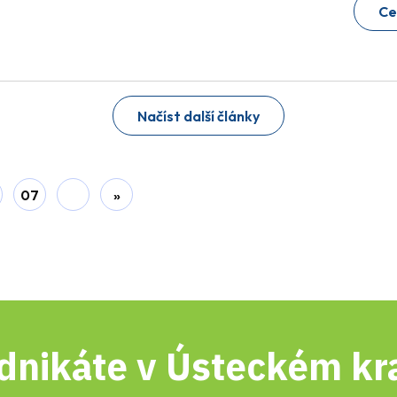
Ce
Načíst další články
07
»
dnikáte v Ústeckém kra