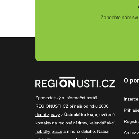
Zanechte nám svůj
O por
Zpravodajský a informační portál
Inzerce
REGIONUSTI.CZ přináší od roku 2000
Přihláš
denní zprávy
z
Ústeckého kraje
, ověřené
Registr
kontakty na regionální firmy
,
kalendář akcí
,
nabídky práce
a mnoho dalšího. Nabízí
Archiv 