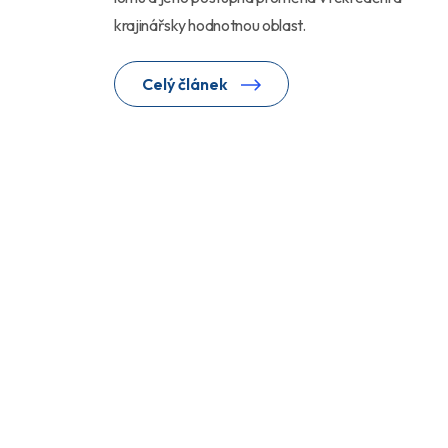
krajinářsky hodnotnou oblast.
Celý článek