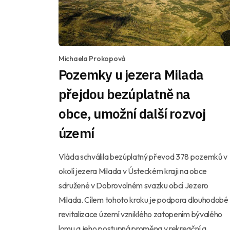
Michaela Prokopová
Pozemky u jezera Milada
přejdou bezúplatně na
obce, umožní další rozvoj
území
Vláda schválila bezúplatný převod 378 pozemků v
okolí jezera Milada v Ústeckém kraji na obce
sdružené v Dobrovolném svazku obcí Jezero
Milada. Cílem tohoto kroku je podpora dlouhodobé
revitalizace území vzniklého zatopením bývalého
lomu a jeho postupná proměna v rekreační a