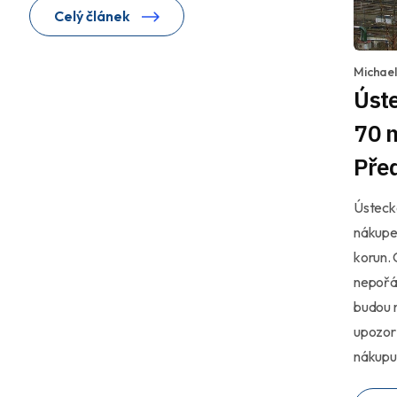
Celý článek
Michae
Úste
70 m
Před
Ústecká
nákupem
korun. 
nepořá
budou n
upozorň
nákupu