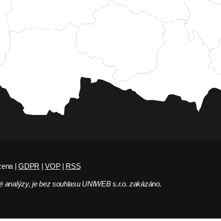
zena |
GDPR
|
VOP
|
RSS
 analýzy, je bez souhlasu UNIWEB s.r.o. zakázáno.