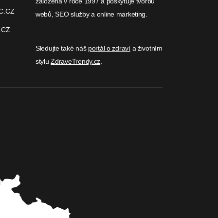
založená v roce 1997 a poskytuje tvorbu
C.CZ
webů, SEO služby a online marketing.
.CZ
Sledujte také náš
portál o zdraví
a životním
stylu
ZdraveTrendy.cz
.