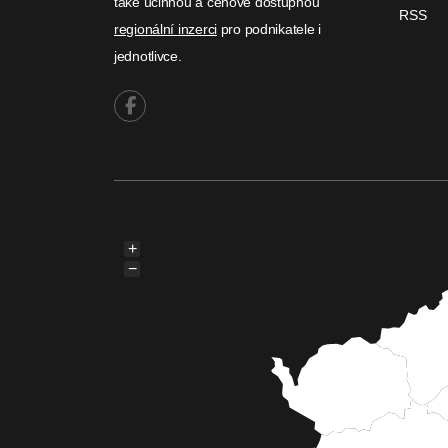
také účinnou a cenově dostupnou
RSS
regionální inzerci
pro podnikatele i
jednotlivce.
+
−