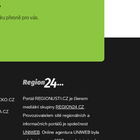
?
ru přesně pro vás.
Portál REGIONUSTI.CZ je členem
CKO.CZ
mediální skupiny
REGION24.CZ
.
A.CZ
Provozovatelem sítě regionálních a
informačních portálů je společnost
UNIWEB
. Online agentura UNIWEB byla