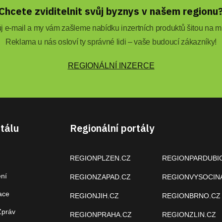
Chcete zviditelnit svůj byznys v našem regionu
 e-mail a my vám zašleme nabídku inzertních produktů šitou na mí
Reklama u nás osloví ty správné lidi – vaše budoucí zákazníky!
REGIONÁLNÍ INZERCE
tálu
Regionální portály
REGIONPLZEN.CZ
REGIONPARDUBI
ení
REGIONZAPAD.CZ
REGIONVYSOCIN
ace
REGIONJIH.CZ
REGIONBRNO.CZ
Zpráv
REGIONPRAHA.CZ
REGIONZLIN.CZ