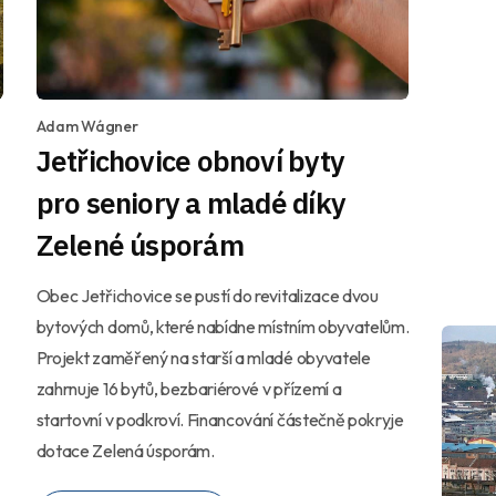
Adam Wágner
Jetřichovice obnoví byty
pro seniory a mladé díky
Zelené úsporám
Obec Jetřichovice se pustí do revitalizace dvou
bytových domů, které nabídne místním obyvatelům.
Projekt zaměřený na starší a mladé obyvatele
zahrnuje 16 bytů, bezbariérové v přízemí a
startovní v podkroví. Financování částečně pokryje
dotace Zelená úsporám.