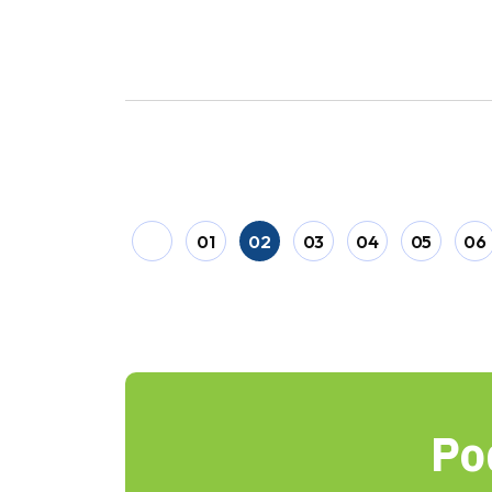
01
02
03
04
05
06
Po