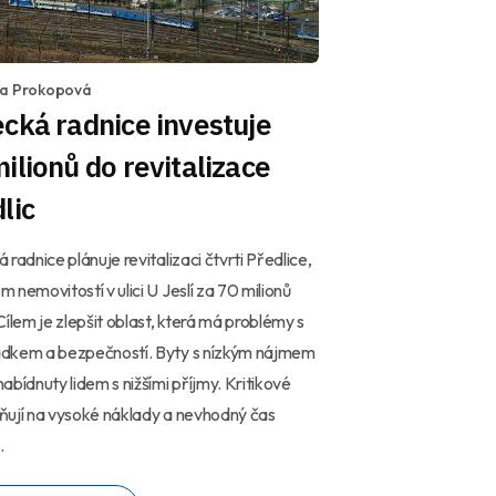
la Prokopová
cká radnice investuje
ilionů do revitalizace
lic
 radnice plánuje revitalizaci čtvrti Předlice,
 nemovitostí v ulici U Jeslí za 70 milionů
Cílem je zlepšit oblast, která má problémy s
dkem a bezpečností. Byty s nízkým nájmem
abídnuty lidem s nižšími příjmy. Kritikové
ují na vysoké náklady a nevhodný čas
.