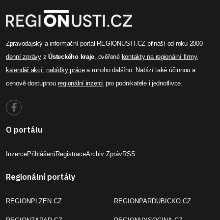
Zpravodajský a informační portál REGIONUSTI.CZ přináší od roku 2000
denní zprávy
z
Ústeckého kraje
, ověřené
kontakty na regionální firmy
,
kalendář akcí
,
nabídky práce
a mnoho dalšího. Nabízí také účinnou a
cenově dostupnou
regionální inzerci
pro podnikatele i jednotlivce.
O portálu
Inzerce
Přihlášení
Registrace
Archiv Zpráv
RSS
Regionální portály
REGIONPLZEN.CZ
REGIONPARDUBICKO.CZ