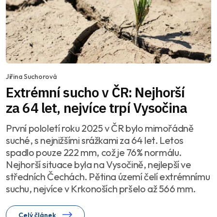
Jiřina Suchorová
Extrémní sucho v ČR: Nejhorší
za 64 let, nejvíce trpí Vysočina
První pololetí roku 2025 v ČR bylo mimořádně
suché, s nejnižšími srážkami za 64 let. Letos
spadlo pouze 222 mm, což je 76% normálu.
Nejhorší situace byla na Vysočině, nejlepší ve
středních Čechách. Pětina území čelí extrémnímu
suchu, nejvíce v Krkonoších pršelo až 566 mm.
Celý článek