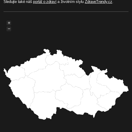
Sledujte také náš
portál o zdraví
a životním stylu
ZdraveTrendy.cz
.
+
−