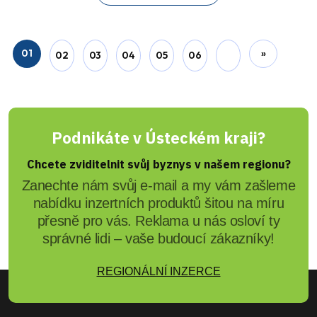
01
»
02
03
04
05
06
Podnikáte v Ústeckém kraji?
Chcete zviditelnit svůj byznys v našem regionu?
Zanechte nám svůj e-mail a my vám zašleme
nabídku inzertních produktů šitou na míru
přesně pro vás. Reklama u nás osloví ty
správné lidi – vaše budoucí zákazníky!
REGIONÁLNÍ INZERCE