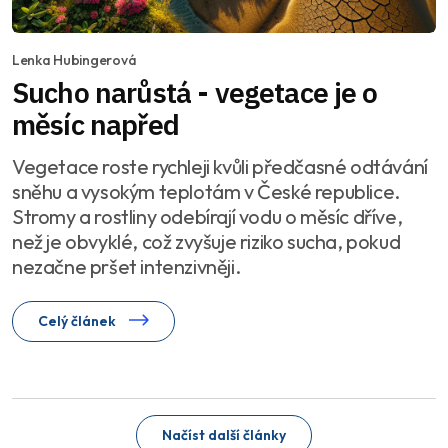
Lenka Hubingerová
Sucho narůstá - vegetace je o
měsíc napřed
Vegetace roste rychleji kvůli předčasné odtávání
sněhu a vysokým teplotám v České republice.
Stromy a rostliny odebírají vodu o měsíc dříve,
než je obvyklé, což zvyšuje riziko sucha, pokud
nezačne pršet intenzivněji.
Celý článek
Načíst další články