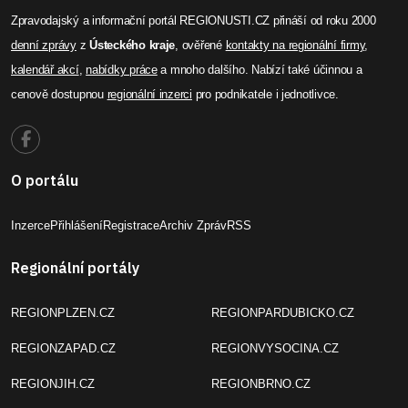
Zpravodajský a informační portál REGIONUSTI.CZ přináší od roku 2000
denní zprávy
z
Ústeckého kraje
, ověřené
kontakty na regionální firmy
,
kalendář akcí
,
nabídky práce
a mnoho dalšího. Nabízí také účinnou a
cenově dostupnou
regionální inzerci
pro podnikatele i jednotlivce.
O portálu
Inzerce
Přihlášení
Registrace
Archiv Zpráv
RSS
Regionální portály
REGIONPLZEN.CZ
REGIONPARDUBICKO.CZ
REGIONZAPAD.CZ
REGIONVYSOCINA.CZ
REGIONJIH.CZ
REGIONBRNO.CZ