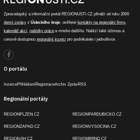
Zpravodajský a informační portál REGIONUSTI.CZ přináší od roku 2000
denní zprávy
z
Ústeckého kraje
, ověřené
kontakty na regionální firmy
,
kalendář akcí
,
nabídky práce
a mnoho dalšího. Nabízí také účinnou a
cenově dostupnou
regionální inzerci
pro podnikatele i jednotlivce.
O portálu
Inzerce
Přihlášení
Registrace
Archiv Zpráv
RSS
Regionální portály
REGIONPLZEN.CZ
REGIONPARDUBICKO.CZ
REGIONZAPAD.CZ
REGIONVYSOCINA.CZ
REGIONJIH.CZ
REGIONBRNO.CZ