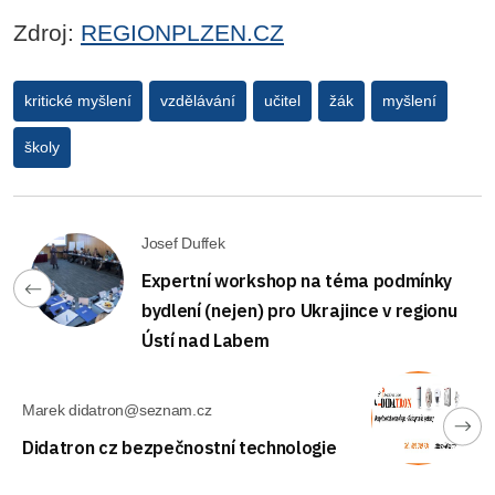
Zdroj:
REGIONPLZEN.CZ
kritické myšlení
vzdělávání
učitel
žák
myšlení
školy
Josef Duffek
Expertní workshop na téma podmínky
bydlení (nejen) pro Ukrajince v regionu
Ústí nad Labem
Marek didatron@seznam.cz
Didatron cz bezpečnostní technologie