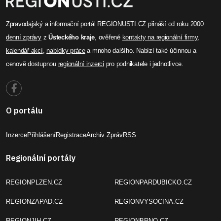
Zpravodajský a informační portál REGIONUSTI.CZ přináší od roku 2000
denní zprávy
z
Ústeckého kraje
, ověřené
kontakty na regionální firmy
,
kalendář akcí
,
nabídky práce
a mnoho dalšího. Nabízí také účinnou a
cenově dostupnou
regionální inzerci
pro podnikatele i jednotlivce.
O portálu
Inzerce
Přihlášení
Registrace
Archiv Zpráv
RSS
Regionální portály
REGIONPLZEN.CZ
REGIONPARDUBICKO.CZ
REGIONZAPAD.CZ
REGIONVYSOCINA.CZ
REGIONJIH.CZ
REGIONBRNO.CZ