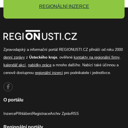
REGIONÁLNÍ INZERCE
Zpravodajský a informační portál REGIONUSTI.CZ přináší od roku 2000
denní zprávy
z
Ústeckého kraje
, ověřené
kontakty na regionální firmy
,
kalendář akcí
,
nabídky práce
a mnoho dalšího. Nabízí také účinnou a
cenově dostupnou
regionální inzerci
pro podnikatele i jednotlivce.
O portálu
Inzerce
Přihlášení
Registrace
Archiv Zpráv
RSS
Regionální portály