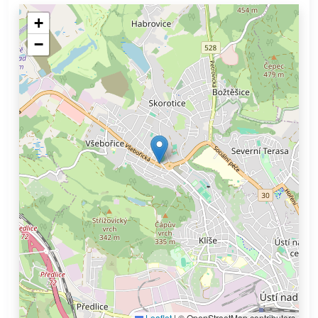
+
−
Leaflet
|
© OpenStreetMap contributors