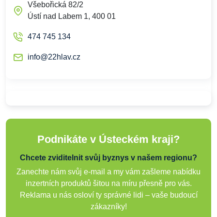
Všebořická 82/2
Ústí nad Labem 1, 400 01
474 745 134
info@22hlav.cz
Podnikáte v Ústeckém kraji?
Chcete zviditelnit svůj byznys v našem regionu?
Zanechte nám svůj e-mail a my vám zašleme nabídku
inzertních produktů šitou na míru přesně pro vás.
Reklama u nás osloví ty správné lidi – vaše budoucí
zákazníky!