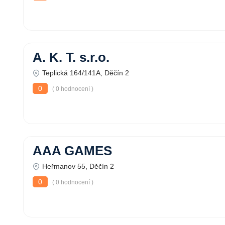
A. K. T. s.r.o.
Teplická 164/141A, Děčín 2
0
( 0 hodnocení )
AAA GAMES
Heřmanov 55, Děčín 2
0
( 0 hodnocení )