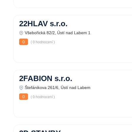
22HLAV s.r.o.
Všebořická 82/2, Ústí nad Labem 1
0
( 0 hodnocení )
2FABION s.r.o.
Štefánikova 261/6, Ústí nad Labem
0
( 0 hodnocení )