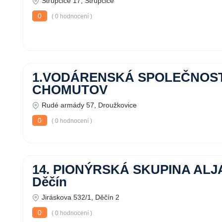
Strupčice 17, Strupčice
0
( 0 hodnocení )
1.VODÁRENSKÁ SPOLEČNOS
CHOMUTOV
Rudé armády 57, Droužkovice
0
( 0 hodnocení )
14. PIONÝRSKÁ SKUPINA AL
Děčín
Jiráskova 532/1, Děčín 2
0
( 0 hodnocení )