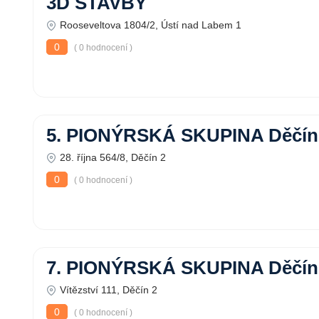
3D STAVBY
Rooseveltova 1804/2, Ústí nad Labem 1
0
( 0 hodnocení )
5. PIONÝRSKÁ SKUPINA Děčín
28. října 564/8, Děčín 2
0
( 0 hodnocení )
7. PIONÝRSKÁ SKUPINA Děčín
Vítězství 111, Děčín 2
0
( 0 hodnocení )