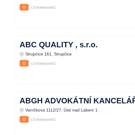
0
( 0 hodnocení )
ABC QUALITY , s.r.o.
Strupčice 161, Strupčice
0
( 0 hodnocení )
ABGH ADVOKÁTNÍ KANCELÁ
Vaníčkova 1112/27, Ústí nad Labem 1
0
( 0 hodnocení )