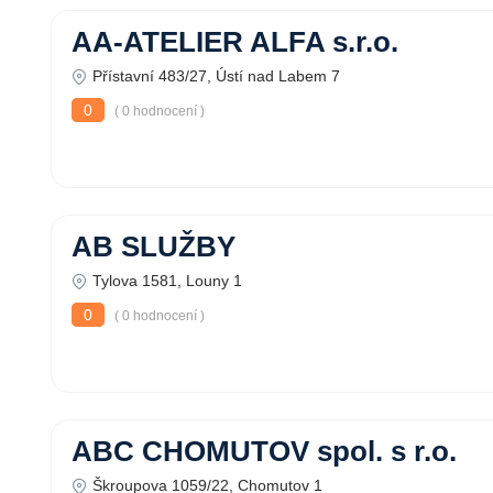
AA-ATELIER ALFA s.r.o.
Přístavní 483/27, Ústí nad Labem 7
0
( 0 hodnocení )
AB SLUŽBY
Tylova 1581, Louny 1
0
( 0 hodnocení )
ABC CHOMUTOV spol. s r.o.
Škroupova 1059/22, Chomutov 1