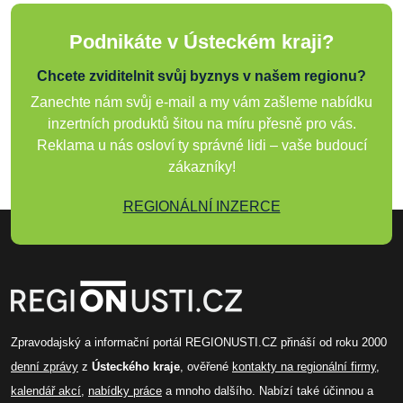
Podnikáte v Ústeckém kraji?
Chcete zviditelnit svůj byznys v našem regionu?
Zanechte nám svůj e-mail a my vám zašleme nabídku
inzertních produktů šitou na míru přesně pro vás.
Reklama u nás osloví ty správné lidi – vaše budoucí
zákazníky!
REGIONÁLNÍ INZERCE
Zpravodajský a informační portál REGIONUSTI.CZ přináší od roku 2000
denní zprávy
z
Ústeckého kraje
, ověřené
kontakty na regionální firmy
,
kalendář akcí
,
nabídky práce
a mnoho dalšího. Nabízí také účinnou a