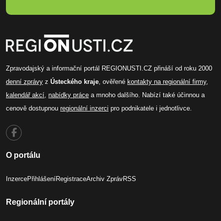
Zpravodajský a informační portál REGIONUSTI.CZ přináší od roku 2000
denní zprávy
z
Ústeckého kraje
, ověřené
kontakty na regionální firmy
,
kalendář akcí
,
nabídky práce
a mnoho dalšího. Nabízí také účinnou a
cenově dostupnou
regionální inzerci
pro podnikatele i jednotlivce.
O portálu
Inzerce
Přihlášení
Registrace
Archiv Zpráv
RSS
Regionální portály