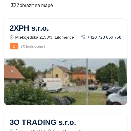
Zobrazit na mapě
2XPH s.r.o.
Mlékojedská 2153/3, Litoměřice
+420 723 859 758
0
( 0 hodnocení )
3O TRADING s.r.o.