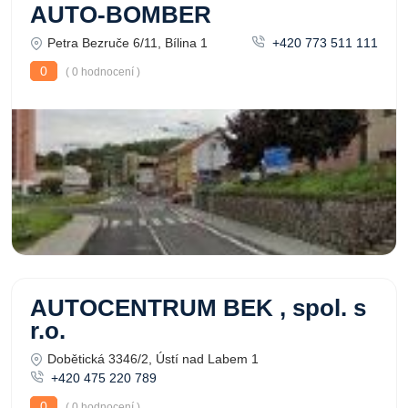
AUTO-BOMBER
Petra Bezruče 6/11, Bílina 1
+420 773 511 111
0
( 0 hodnocení )
AUTOCENTRUM BEK , spol. s
r.o.
Dobětická 3346/2, Ústí nad Labem 1
+420 475 220 789
0
( 0 hodnocení )