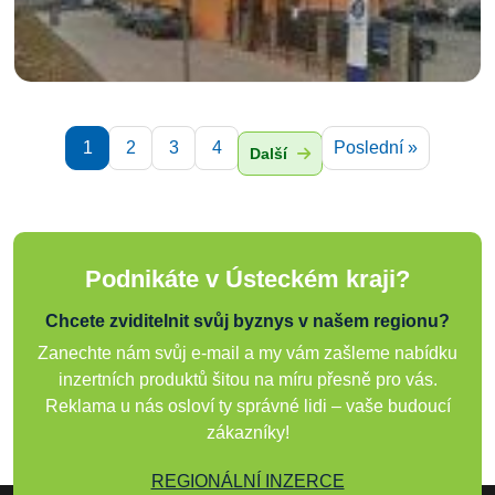
1
2
3
4
Poslední »
Další
Podnikáte v Ústeckém kraji?
Chcete zviditelnit svůj byznys v našem regionu?
Zanechte nám svůj e-mail a my vám zašleme nabídku
inzertních produktů šitou na míru přesně pro vás.
Reklama u nás osloví ty správné lidi – vaše budoucí
zákazníky!
REGIONÁLNÍ INZERCE