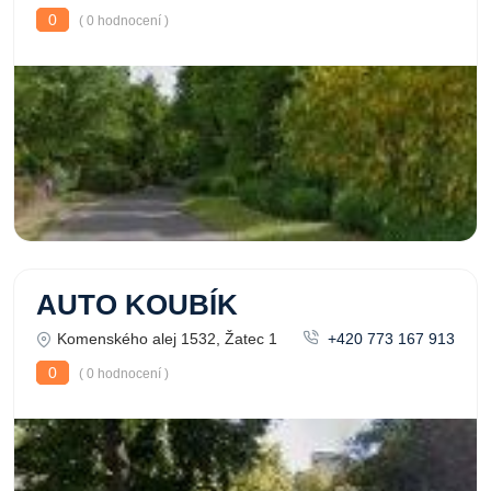
0
( 0 hodnocení )
AUTO KOUBÍK
Komenského alej 1532, Žatec 1
+420 773 167 913
0
( 0 hodnocení )