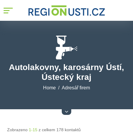
Autolakovny, karosárny Ústí,
Ústecký kraj
Home
Adresář firem
Zobrazeno
1-15
z celkem 178 kontaktů