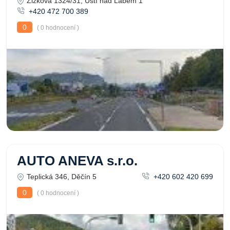
Žižkova 1324/31, Ústí nad Labem 1
+420 472 700 389
0
( 0 hodnocení )
AUTO ANEVA s.r.o.
Teplická 346, Děčín 5
+420 602 420 699
0
( 0 hodnocení )