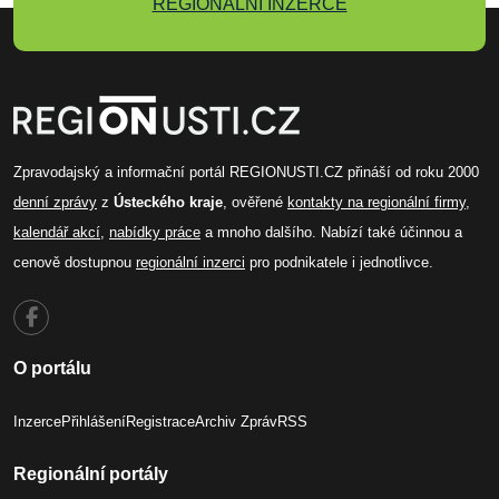
REGIONÁLNÍ INZERCE
Zpravodajský a informační portál REGIONUSTI.CZ přináší od roku 2000
denní zprávy
z
Ústeckého kraje
, ověřené
kontakty na regionální firmy
,
kalendář akcí
,
nabídky práce
a mnoho dalšího. Nabízí také účinnou a
cenově dostupnou
regionální inzerci
pro podnikatele i jednotlivce.
O portálu
Inzerce
Přihlášení
Registrace
Archiv Zpráv
RSS
Regionální portály