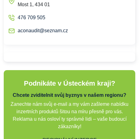
Most 1, 434 01
476 709 505
aconaudit@seznam.cz
Podnikáte v Ústeckém kraji?
Chcete zviditelnit svůj byznys v našem regionu?
Zanechte nám svůj e-mail a my vám zašleme nabídku
inzertních produktů šitou na míru přesně pro vás.
Reklama u nás osloví ty správné lidi – vaše budoucí
zákazníky!