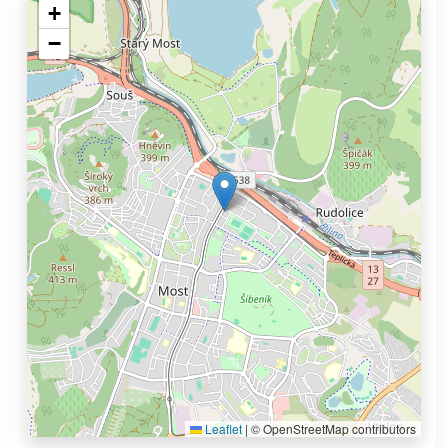
+
−
Leaflet
|
© OpenStreetMap contributors