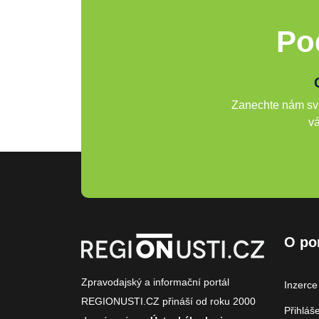
Po
Zanechte nám svů
vá
O po
Zpravodajský a informační portál
Inzerce
REGIONUSTI.CZ přináší od roku 2000
Přihláš