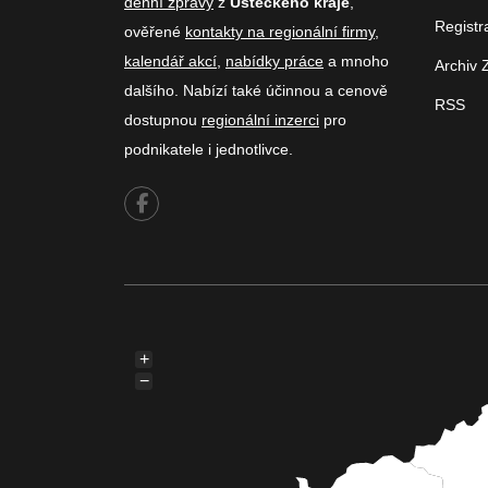
denní zprávy
z
Ústeckého kraje
,
Registr
ověřené
kontakty na regionální firmy
,
kalendář akcí
,
nabídky práce
a mnoho
Archiv 
dalšího. Nabízí také účinnou a cenově
RSS
dostupnou
regionální inzerci
pro
podnikatele i jednotlivce.
+
−