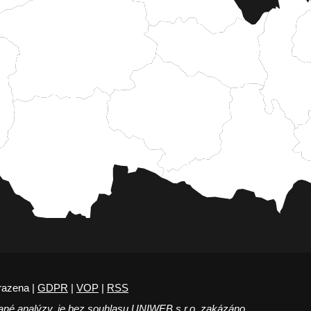
razena |
GDPR
|
VOP
|
RSS
ané analýzy, je bez souhlasu UNIWEB s.r.o. zakázáno.