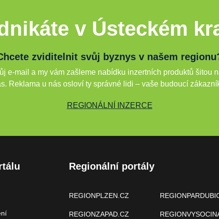
dnikáte v Ústeckém kra
Chcete zviditelnit svůj byznys v našem regionu
j e-mail a my vám zašleme nabídku inzertních produktů šitou n
s. Reklama u nás osloví ty správné lidi – vaše budoucí zákazní
REGIONÁLNÍ INZERCE
rtálu
Regionální portály
REGIONPLZEN.CZ
REGIONPARDUBI
ení
REGIONZAPAD.CZ
REGIONVYSOCIN