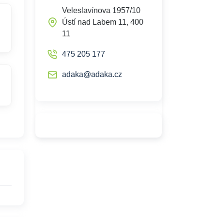
Veleslavínova 1957/10
Ústí nad Labem 11, 400
11
475 205 177
adaka@adaka.cz