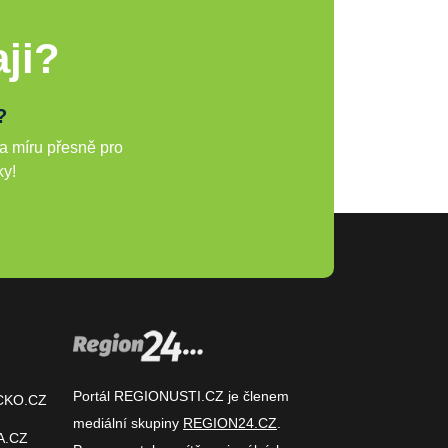
ji?
?
a míru přesně pro
ky!
Portál REGIONUSTI.CZ je členem
CKO.CZ
mediální skupiny
REGION24.CZ
.
A.CZ