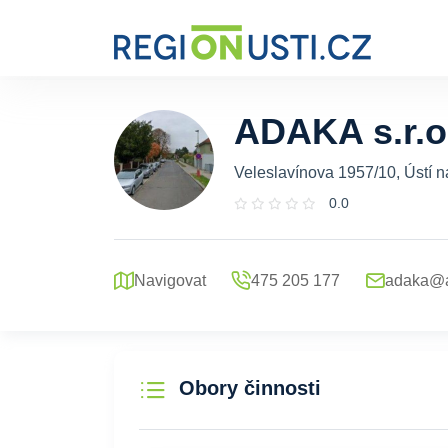
ADAKA s.r.o
Veleslavínova 1957/10, Ústí 
0.0
Navigovat
475 205 177
adaka@a
Obory činnosti