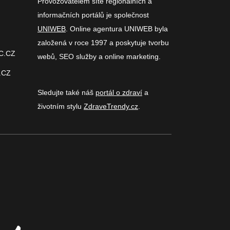
Provozovatelem sítě regionálních a
informačních portálů je společnost
UNIWEB
. Online agentura UNIWEB byla
založená v roce 1997 a poskytuje tvorbu
C.CZ
webů, SEO služby a online marketing.
.CZ
Sledujte také náš
portál o zdraví
a
životním stylu
ZdraveTrendy.cz
.