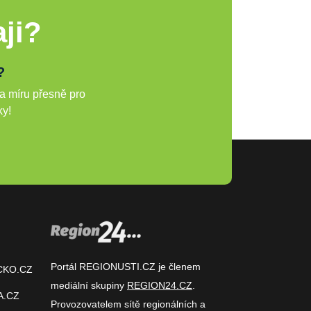
ji?
?
a míru přesně pro
ky!
Portál REGIONUSTI.CZ je členem
CKO.CZ
mediální skupiny
REGION24.CZ
.
A.CZ
Provozovatelem sítě regionálních a