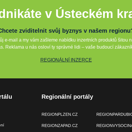
dnikáte v Ústeckém kra
Chcete zviditelnit svůj byznys v našem regionu
j e-mail a my vám zašleme nabídku inzertních produktů šitou n
s. Reklama u nás osloví ty správné lidi – vaše budoucí zákazní
REGIONÁLNÍ INZERCE
rtálu
Regionální portály
REGIONPLZEN.CZ
REGIONPARDUBI
ení
REGIONZAPAD.CZ
REGIONVYSOCIN