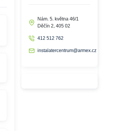
Nám. 5. května 46/1
Děčín 2, 405 02
412 512 762
instalatercentrum@armex.cz