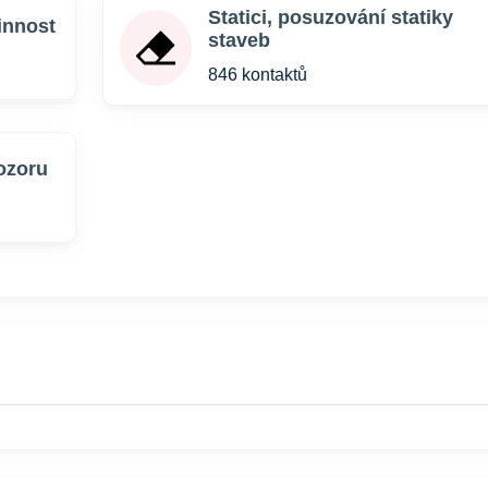
Statici, posuzování statiky
innost
staveb
846 kontaktů
ozoru