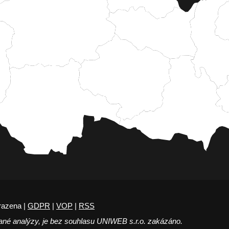
razena |
GDPR
|
VOP
|
RSS
ané analýzy, je bez souhlasu UNIWEB s.r.o. zakázáno.