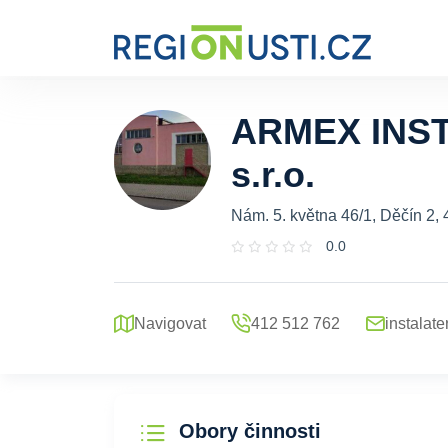
ARMEX INS
s.r.o.
Nám. 5. května 46/1, Děčín 2,
0.0
Navigovat
412 512 762
instalat
Obory činnosti