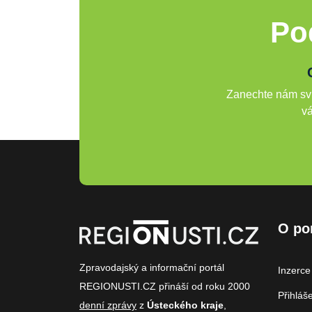
Po
Zanechte nám svů
vá
O po
Zpravodajský a informační portál
Inzerce
REGIONUSTI.CZ přináší od roku 2000
Přihláš
denní zprávy
z
Ústeckého kraje
,