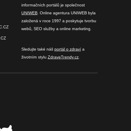
informačních portálů je společnost
UNIWEB
. Online agentura UNIWEB byla
založená v roce 1997 a poskytuje tvorbu
C.CZ
webů, SEO služby a online marketing.
.CZ
Sledujte také náš
portál o zdraví
a
životním stylu
ZdraveTrendy.cz
.