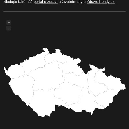
Sledujte také náš
portál o zdraví
a životním stylu
ZdraveTrendy.cz
.
+
−