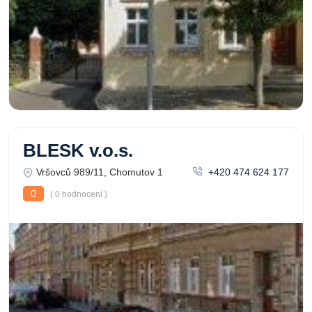
BLESK v.o.s.
Vršovců 989/11, Chomutov 1
+420 474 624 177
0
( 0 hodnocení )