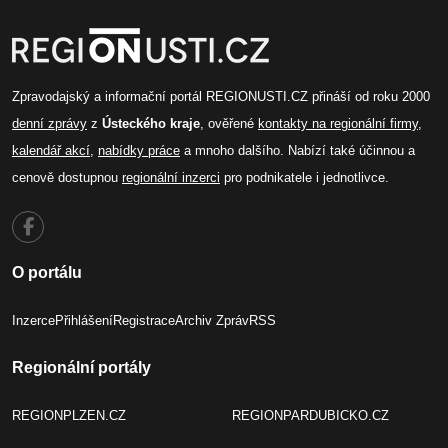
Zpravodajský a informační portál REGIONUSTI.CZ přináší od roku 2000
denní zprávy
z
Ústeckého kraje
, ověřené
kontakty na regionální firmy
,
kalendář akcí
,
nabídky práce
a mnoho dalšího. Nabízí také účinnou a
cenově dostupnou
regionální inzerci
pro podnikatele i jednotlivce.
O portálu
Inzerce
Přihlášení
Registrace
Archiv Zpráv
RSS
Regionální portály
REGIONPLZEN.CZ
REGIONPARDUBICKO.CZ