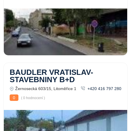
BAUDLER VRATISLAV-
STAVEBNINY B+D
Žernosecká 603/15, Litoměřice 1
+420 416 797 280
0
( 0 hodnocení )