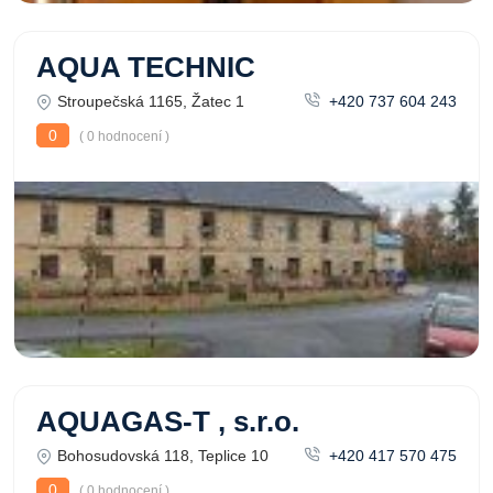
AQUA TECHNIC
Stroupečská 1165, Žatec 1
+420 737 604 243
0
( 0 hodnocení )
AQUAGAS-T , s.r.o.
Bohosudovská 118, Teplice 10
+420 417 570 475
0
( 0 hodnocení )