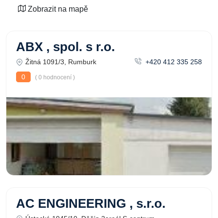
Zobrazit na mapě
ABX , spol. s r.o.
Žitná 1091/3, Rumburk
+420 412 335 258
0
( 0 hodnocení )
AC ENGINEERING , s.r.o.