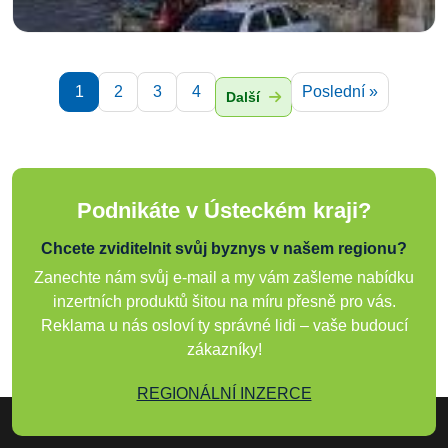
1
2
3
4
Poslední »
Další
Podnikáte v Ústeckém kraji?
Chcete zviditelnit svůj byznys v našem regionu?
Zanechte nám svůj e-mail a my vám zašleme nabídku
inzertních produktů šitou na míru přesně pro vás.
Reklama u nás osloví ty správné lidi – vaše budoucí
zákazníky!
REGIONÁLNÍ INZERCE