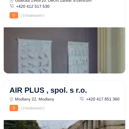
Ústecká 1945/10, Děčín 2areál S-centrum
+420 412 517 530
0
( 0 hodnocení )
AIR PLUS , spol. s r.o.
Modlany 22, Modlany
+420 417 851 360
0
( 0 hodnocení )