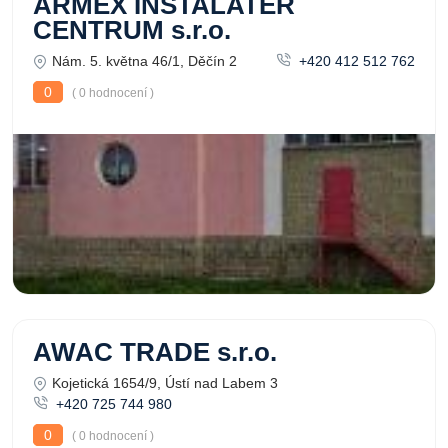
ARMEX INSTALATÉR
CENTRUM s.r.o.
Nám. 5. května 46/1, Děčín 2
+420 412 512 762
0
( 0 hodnocení )
AWAC TRADE s.r.o.
Kojetická 1654/9, Ústí nad Labem 3
+420 725 744 980
0
( 0 hodnocení )