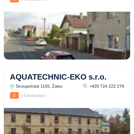
AQUATECHNIC-EKO s.r.o.
Stroupečská 1165, Žatec
+420 724 222 278
0
( 0 hodnocení )