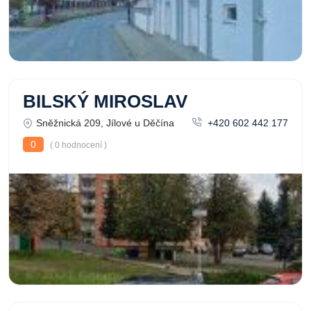
BILSKÝ MIROSLAV
Sněžnická 209, Jílové u Děčína
+420 602 442 177
0
( 0 hodnocení )